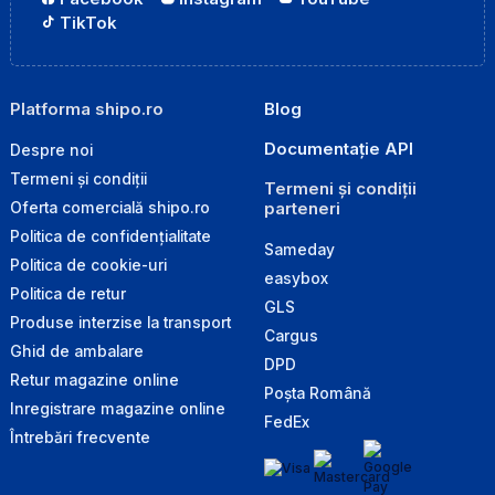
TikTok
Platforma shipo.ro
Blog
Documentație API
Despre noi
Termeni și condiții
Termeni și condiții
parteneri
Oferta comercială shipo.ro
Politica de confidențialitate
Sameday
Politica de cookie-uri
easybox
Politica de retur
GLS
Produse interzise la transport
Cargus
Ghid de ambalare
DPD
Retur magazine online
Poșta Română
Inregistrare magazine online
FedEx
Întrebări frecvente