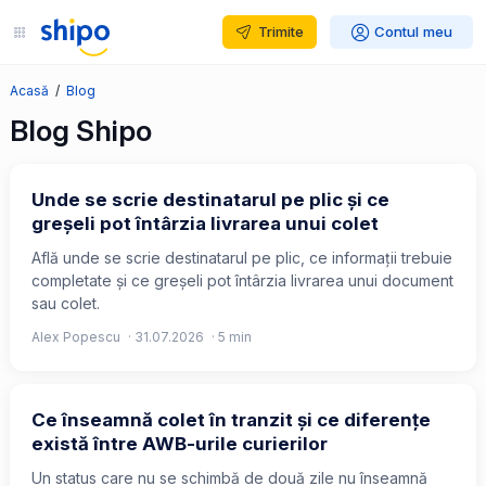
Trimite
Contul meu
Acasă
Blog
Blog Shipo
Unde se scrie destinatarul pe plic și ce
greșeli pot întârzia livrarea unui colet
Află unde se scrie destinatarul pe plic, ce informații trebuie
completate și ce greșeli pot întârzia livrarea unui document
sau colet.
Alex Popescu
·
31.07.2026
· 5 min
Ce înseamnă colet în tranzit și ce diferențe
există între AWB-urile curierilor
Un status care nu se schimbă de două zile nu înseamnă