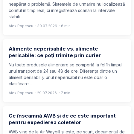
neapărat o problemă. Sistemele de urmărire nu localizează
coletul în timp real, ci înregistrează scanări la intervale
stabili…
Alex Popescu
·
30.07.2026
· 6 min
Alimente neperisabile vs. alimente
perisabile: ce poți trimite prin curier
Nu toate produsele alimentare se comportă la fel în timpul
unui transport de 24 sau 48 de ore. Diferența dintre un
aliment perisabil și unul neperisabil nu este doar o
clasificare…
Alex Popescu
·
29.07.2026
· 7 min
Ce înseamnă AWB și de ce este important
pentru expedierea coletelor
AWB vine de la Air Waybill și este, pe scurt, documentul de