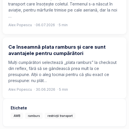
transport care însoțește coletul. Termenul s-a născut în
aviație, pentru mărfurile trimise pe cale aeriană, dar la noi
…
Alex Popescu
·
06.07.2026
· 5 min
Ce înseamnă plata ramburs și care sunt
avantajele pentru cumpărători
Mulți cumpărători selectează „plata ramburs” la checkout
din reflex, fără să se gândească prea mult la ce
presupune. Alții o aleg tocmai pentru că știu exact ce
presupune: nu plăt…
Alex Popescu
·
30.06.2026
· 5 min
Etichete
AWB
ramburs
restricții transport