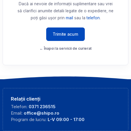
Dacă ai nevoie de informații suplimentare sau vrei
să clarifici anumite detalii legate de o expediere, ne
poți găsi ușor prin
mail
sau la
telefon
.
Trimite acum
← Înapoi la servicii de curierat
Relații clienți
Telefon:
0371 236515
Email:
office@shipo.ro
Program de lucru:
L-V 09:00 - 17:00