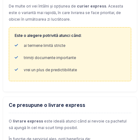
De multe ori vei întâlni și opțiunea de
curier express
. Aceasta
este o variantă mai rapidă, în care livrarea se face prioritar, de
obicei în următoarea zi lucrătoare.
Este o alegere potrivită atunci când:
ai termene limită stricte
trimiți documente importante
vrei un plus de predictibilitate
Ce presupune o livrare express
O
livrare express
este ideală atunci când ai nevoie ca pachetul
să ajungă în cel mai scurt timp posibil.
În funcție de serviciul ales, poți beneficia de: