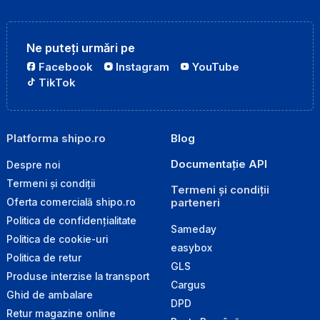
Ne puteți urmări pe
Facebook
Instagram
YouTube
TikTok
Platforma shipo.ro
Blog
Documentație API
Despre noi
Termeni și condiții
Termeni și condiții
parteneri
Oferta comercială shipo.ro
Politica de confidențialitate
Sameday
Politica de cookie-uri
easybox
Politica de retur
GLS
Produse interzise la transport
Cargus
Ghid de ambalare
DPD
Retur magazine online