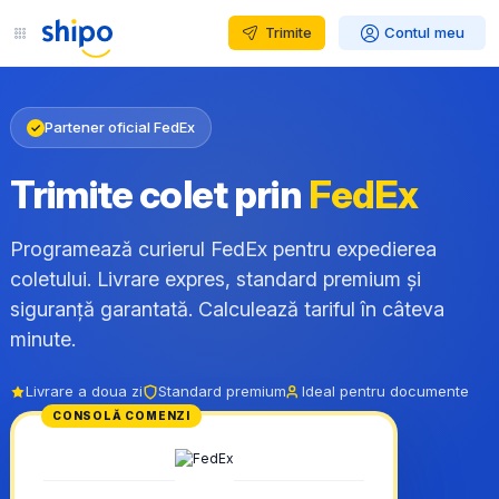
Trimite
Contul meu
Partener oficial FedEx
✓
Trimite colet prin
FedEx
Programează curierul FedEx pentru expedierea
coletului. Livrare expres, standard premium și
siguranță garantată. Calculează tariful în câteva
minute.
Livrare a doua zi
Standard premium
Ideal pentru documente