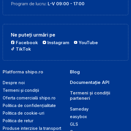
Program de lucru:
L-V 09:00 - 17:00
Ne puteți urmări pe
Facebook
Instagram
YouTube
TikTok
Platforma shipo.ro
Blog
Documentație API
Despre noi
Termeni și condiții
Termeni și condiții
parteneri
Oferta comercială shipo.ro
Politica de confidențialitate
Sameday
Politica de cookie-uri
easybox
Politica de retur
GLS
Produse interzise la transport