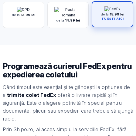
de la
15.99 lei
de la
13.99 lei
TU EȘTI AICI
de la
14.99 lei
Programează curierul FedEx pentru
expedierea coletului
Când timpul este esențial și te gândești la opțiunea de
a
trimite colet FedEx
oferă o livrare rapidă și în
siguranță. Este o alegere potrivită în special pentru
documente, plicuri sau expedieri care trebuie să ajungă
rapid.
Prin Shipo.ro, ai acces simplu la serviciile FedEx, fără