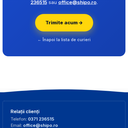
236515
sau
office@shipo.ro
.
Trimite acum
← Înapoi la lista de curieri
Relații clienți
Telefon:
0371 236515
Email:
office@shipo.ro