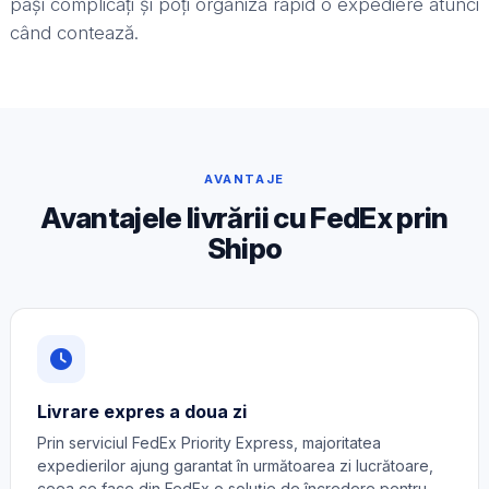
pași complicați și poți organiza rapid o expediere atunci
când contează.
AVANTAJE
Avantajele livrării cu FedEx prin
Shipo
Livrare expres a doua zi
Prin serviciul FedEx Priority Express, majoritatea
expedierilor ajung garantat în următoarea zi lucrătoare,
ceea ce face din FedEx o soluție de încredere pentru