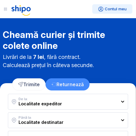
Contul meu
Cheamă curier și trimite
colete online
Livrări de la
7 lei
, fără contract.
Calculează prețul în câteva secunde.
Trimite
Returnează
De la:
Până la: