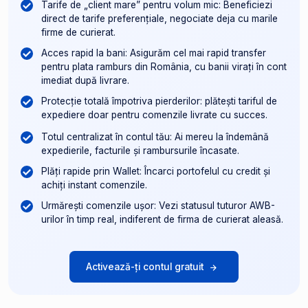
Tarife de „client mare” pentru volum mic: Beneficiezi
direct de tarife preferențiale, negociate deja cu marile
firme de curierat.
Acces rapid la bani: Asigurăm cel mai rapid transfer
pentru plata ramburs din România, cu banii virați în cont
imediat după livrare.
Protecție totală împotriva pierderilor: plătești tariful de
expediere doar pentru comenzile livrate cu succes.
Totul centralizat în contul tău: Ai mereu la îndemână
expedierile, facturile și rambursurile încasate.
Plăți rapide prin Wallet: Încarci portofelul cu credit și
achiți instant comenzile.
Urmărești comenzile ușor: Vezi statusul tuturor AWB-
urilor în timp real, indiferent de firma de curierat aleasă.
Activează-ți contul gratuit