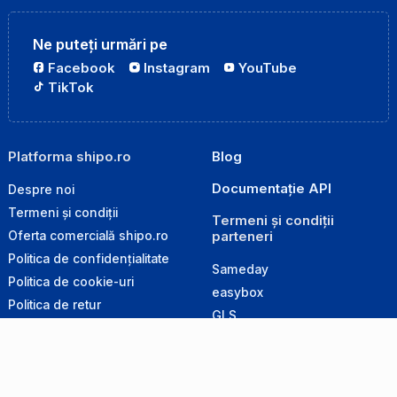
Ne puteți urmări pe
Facebook
Instagram
YouTube
TikTok
Platforma shipo.ro
Blog
Documentație API
Despre noi
Termeni și condiții
Termeni și condiții
parteneri
Oferta comercială shipo.ro
Politica de confidențialitate
Sameday
Politica de cookie-uri
easybox
Politica de retur
GLS
Produse interzise la transport
Cargus
Ghid de ambalare
DPD
Retur magazine online
Poșta Română
Inregistrare magazine online