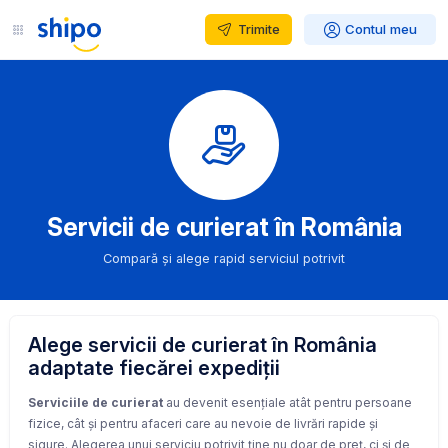
Trimite
Contul meu
Servicii de curierat în România
Compară și alege rapid serviciul potrivit
Alege servicii de curierat în România
adaptate fiecărei expediții
Serviciile de curierat
au devenit esențiale atât pentru persoane
fizice, cât și pentru afaceri care au nevoie de livrări rapide și
sigure. Alegerea unui serviciu potrivit ține nu doar de preț, ci și de