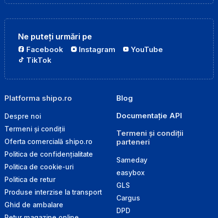
Ne puteți urmări pe
Facebook
Instagram
YouTube
TikTok
Platforma shipo.ro
Blog
Documentație API
Despre noi
Termeni și condiții
Termeni și condiții
parteneri
Oferta comercială shipo.ro
Politica de confidențialitate
Sameday
Politica de cookie-uri
easybox
Politica de retur
GLS
Produse interzise la transport
Cargus
Ghid de ambalare
DPD
Retur magazine online