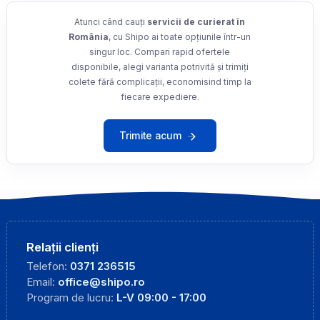
Atunci când cauți
servicii de curierat în
România
, cu Shipo ai toate opțiunile într-un
singur loc. Compari rapid ofertele
disponibile, alegi varianta potrivită și trimiți
colete fără complicații, economisind timp la
fiecare expediere.
Trimite acum
Relații clienți
Telefon:
0371 236515
Email:
office@shipo.ro
Program de lucru:
L-V 09:00 - 17:00