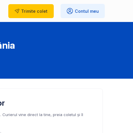
Trimite
colet
Contul meu
ânia
or
Curierul vine direct la tine, preia coletul și îl
.