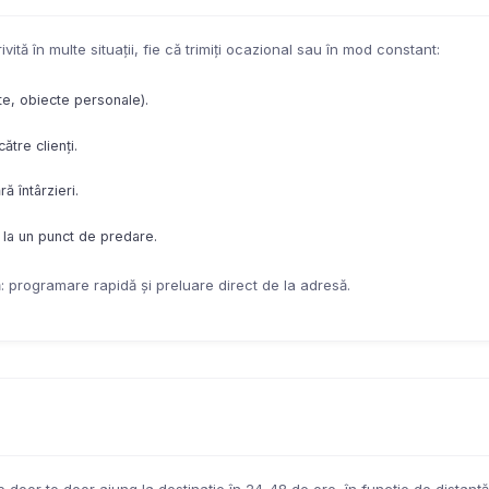
vită în multe situații, fie că trimiți ocazional sau în mod constant:
e, obiecte personale).
ătre clienți.
ă întârzieri.
i la un punct de predare.
: programare rapidă și preluare direct de la adresă.