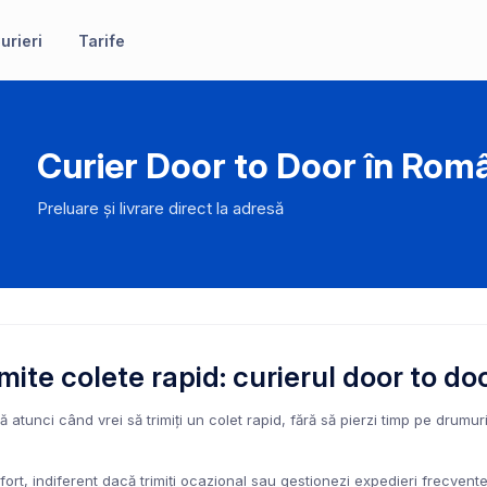
urieri
Tarife
Curier Door to Door în Rom
Preluare și livrare direct la adresă
mite colete rapid: curierul door to do
 atunci când vrei să trimiți un colet rapid, fără să pierzi timp pe drumuri. 
nfort, indiferent dacă trimiți ocazional sau gestionezi expedieri frecvente