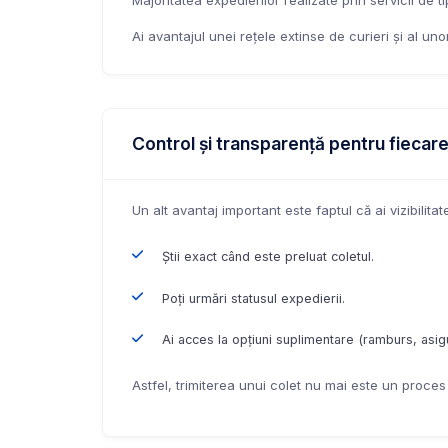
Majoritatea expedierilor realizate prin servicii de t
Ai avantajul unei rețele extinse de curieri și al unor 
Control și transparență pentru fiecar
Un alt avantaj important este faptul că ai vizibilitat
Știi exact când este preluat coletul.
Poți urmări statusul expedierii.
Ai acces la opțiuni suplimentare (ramburs, asig
Astfel, trimiterea unui colet nu mai este un proces i