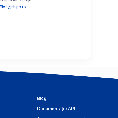
 coletul tău ajunge
ffice@shipo.ro
.
Blog
Documentație API