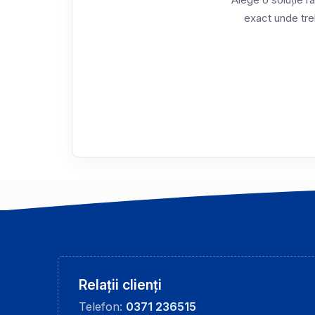
Alege o soluție ra
exact unde treb
Relații clienți
Telefon:
0371 236515