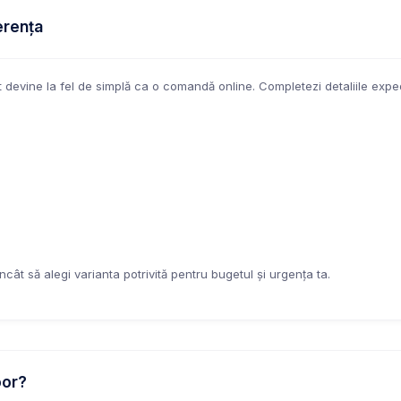
erența
t devine la fel de simplă ca o comandă online. Completezi detaliile expedie
 încât să alegi varianta potrivită pentru bugetul și urgența ta.
oor?