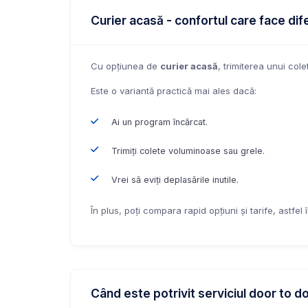
Curier acasă - confortul care face dif
Cu opțiunea de
curier acasă
, trimiterea unui cole
Este o variantă practică mai ales dacă:
Ai un program încărcat.
Trimiți colete voluminoase sau grele.
Vrei să eviți deplasările inutile.
În plus, poți compara rapid opțiuni și tarife, astfel
Când este potrivit serviciul door to d