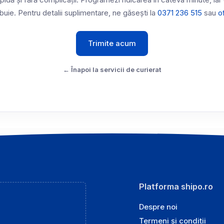
pidă și fără complicații. Programezi ridicarea în câteva minute, iar
uie. Pentru detalii suplimentare, ne găsești la
0371 236 515
sau
o
Trimite acum
← Înapoi la servicii de curierat
Platforma shipo.ro
Despre noi
Termeni și condiții