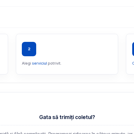
2
Alegi
serviciul
potrivit.
C
Gata să trimiți coletul?