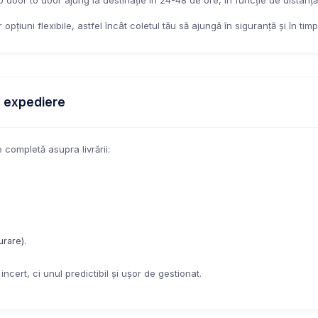
ip door to door ajung la destinație în 24-48 de ore, în funcție de distanță
opțiuni flexibile, astfel încât coletul tău să ajungă în siguranță și în timp 
e expediere
e completă asupra livrării:
urare).
ncert, ci unul predictibil și ușor de gestionat.