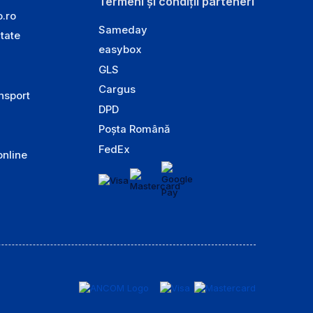
Termeni și condiții parteneri
o.ro
Sameday
itate
easybox
GLS
Cargus
ansport
DPD
Poșta Română
FedEx
online