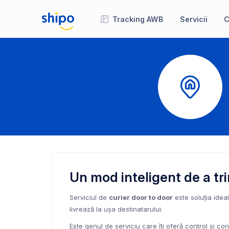
Tracking AWB
Servicii
C
Un mod inteligent de a tri
Serviciul de
curier door to door
este soluția ideală
livrează la ușa destinatarului.
Este genul de serviciu care îți oferă control și co