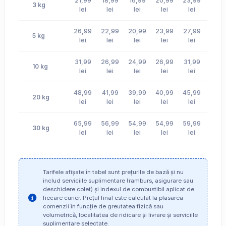
21,99
18,99
16,99
20,99
23,99
17,9
3 kg
lei
lei
lei
lei
lei
lei
26,99
22,99
20,99
23,99
27,99
20,9
5 kg
lei
lei
lei
lei
lei
lei
31,99
26,99
24,99
26,99
31,99
23,9
10 kg
lei
lei
lei
lei
lei
lei
48,99
41,99
39,99
40,99
45,99
40,9
20 kg
lei
lei
lei
lei
lei
lei
65,99
56,99
54,99
54,99
59,99
57,9
30 kg
lei
lei
lei
lei
lei
lei
Tarifele afișate în tabel sunt prețurile de bază și nu
includ serviciile suplimentare (ramburs, asigurare sau
deschidere colet) și indexul de combustibil aplicat de
fiecare curier. Prețul final este calculat la plasarea
comenzii în funcție de greutatea fizică sau
volumetrică, localitatea de ridicare și livrare și serviciile
suplimentare selectate.