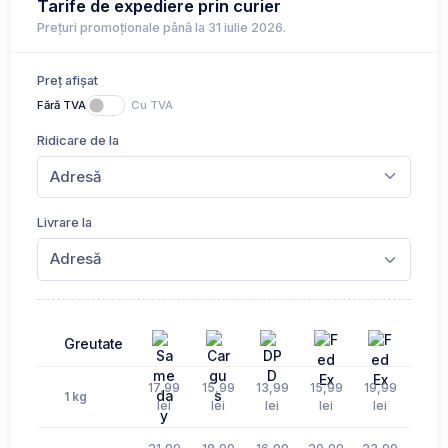
Tarife de expediere prin curier
Prețuri promoționale până la 31 iulie 2026.
Preț afișat
Fără TVA
Cu TVA
Ridicare de la
Livrare la
Greutate
17,99
15,99
13,99
15,99
19,99
14,9
1 kg
lei
lei
lei
lei
lei
lei