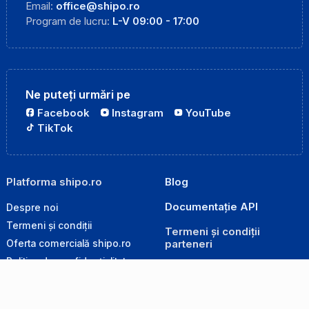
Email:
office@shipo.ro
Program de lucru:
L-V 09:00 - 17:00
Ne puteți urmări pe
Facebook
Instagram
YouTube
TikTok
Platforma shipo.ro
Blog
Documentație API
Despre noi
Termeni și condiții
Termeni și condiții
parteneri
Oferta comercială shipo.ro
Politica de confidențialitate
Sameday
Politica de cookie-uri
easybox
Politica de retur
GLS