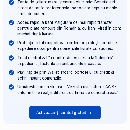
Tarife de „client mare” pentru volum mic: Beneficiezi
direct de tarife preferențiale, negociate deja cu marile
firme de curierat.
Acces rapid la bani: Asigurăm cel mai rapid transfer
pentru plata ramburs din România, cu banii virați în cont
imediat după livrare.
Protecție totală împotriva pierderilor: plătești tariful de
expediere doar pentru comenzile livrate cu succes.
Totul centralizat în contul tău: Ai mereu la îndemână
expedierile, facturile și rambursurile încasate.
Plăți rapide prin Wallet: Încarci portofelul cu credit și
achiți instant comenzile.
Urmărești comenzile ușor: Vezi statusul tuturor AWB-
urilor în timp real, indiferent de firma de curierat aleasă.
Activează-ți contul gratuit