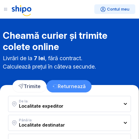
Contul meu
Cheamă curier și trimite
colete online
Livrări de la
7 lei
, fără contract.
Calculează prețul în câteva secunde.
Trimite
Returnează
De la:
Până la: