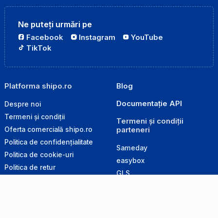
Ne puteți urmări pe
Facebook
Instagram
YouTube
TikTok
Platforma shipo.ro
Blog
Documentație API
Despre noi
Termeni și condiții
Termeni și condiții
parteneri
Oferta comercială shipo.ro
Politica de confidențialitate
Sameday
Politica de cookie-uri
easybox
Politica de retur
GLS
Produse interzise la transport
Cargus
Ghid de ambalare
DPD
Retur magazine online
Poșta Română
Inregistrare magazine online