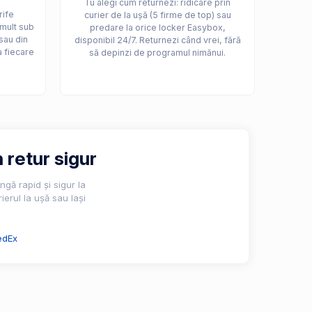
Tu alegi cum returnezi: ridicare prin
rife
curier de la ușă (5 firme de top) sau
 mult sub
predare la orice locker Easybox,
sau din
disponibil 24/7. Returnezi când vrei, fără
a fiecare
să depinzi de programul nimănui.
 retur sigur
gă rapid și sigur la
ierul la ușă sau lași