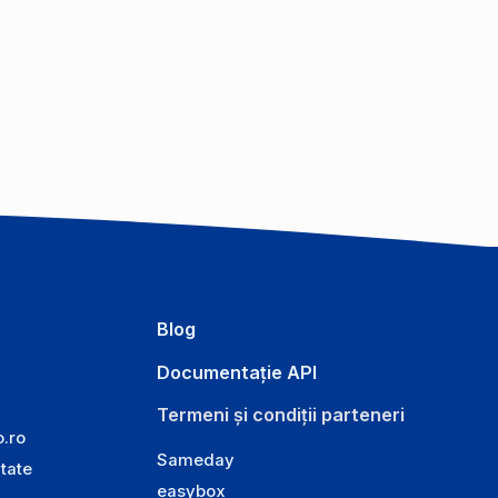
Blog
Documentație API
Termeni și condiții parteneri
o.ro
Sameday
itate
easybox