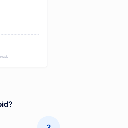
nual.
pid?
3