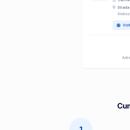
Strada
Sloboz
Vizi
Adre
Cum
1