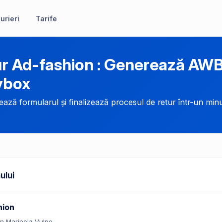
urieri
Tarife
r Ad-fashion : Generează AWB
ybox
ază formularul și finalizează procesul de retur într-un minu
ului
hion
n Marinela Vulpe