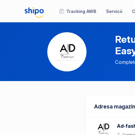
Tracking AWB
Servicii
C
Retu
Eas
Complete
Adresa magazin
Ad-fas
Carme