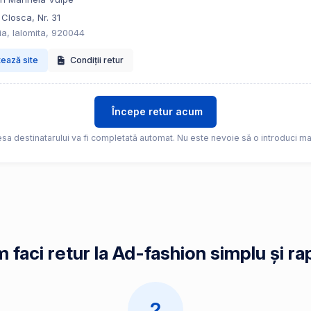
 Closca, Nr. 31
ia, Ialomita, 920044
tează site
Condiții retur
Începe retur acum
sa destinatarului va fi completată automat. Nu este nevoie să o introduci ma
 faci retur la Ad-fashion simplu și ra
2