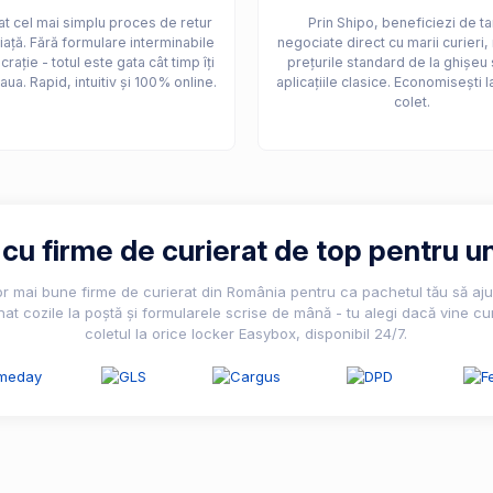
t cel mai simplu proces de retur
Prin Shipo, beneficiezi de ta
iață. Fără formulare interminabile
negociate direct cu marii curieri,
crație - totul este gata cât timp îți
prețurile standard de la ghișeu 
aua. Rapid, intuitiv și 100% online.
aplicațiile clasice. Economisești l
colet.
u firme de curierat de top pentru un
lor mai bune firme de curierat din România pentru ca pachetul tău să ajun
nat cozile la poștă și formularele scrise de mână - tu alegi dacă vine cur
coletul la orice locker Easybox, disponibil 24/7.