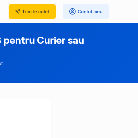
Trimite
colet
Contul meu
 pentru Curier sau
t.