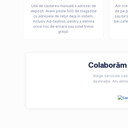
Uită de căutarea manuală a adresei de
Am crea
depozit. Avem peste 500 de magazine
de pe p
cu adresele de retur deja în sistem,
sau biro
inclusiv Ad-fashion, pentru a elimina
bei cafe
orice risc de eroare sau colet trimis
greșit.
Colaborăm c
Alege serviciile ce
destinație. Am elimi