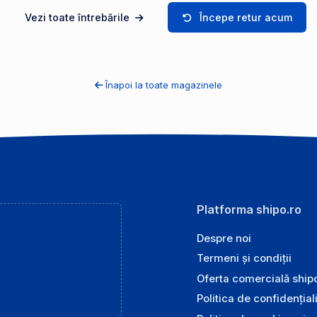
Vezi toate întrebările
Începe retur acum
Înapoi la toate magazinele
Platforma shipo.ro
Despre noi
Termeni și condiții
Oferta comercială ship
Politica de confidențial