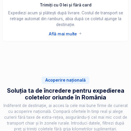
Trimiți cu 0 lei și fără card
Expediezi acum și plătești după livrare. Costul de transport se
retrage automat din ramburs, abia după ce coletul ajunge la
destinație.
Află mai multe
Acoperire națională
Soluția ta de încredere pentru expedierea
coletelor oriunde în România
Indiferent de destinație, ai acces la cele mai bune firme de curierat
cu acoperire națională. Compară ofertele în timp real și alege
curierii fără taxe de extra-rețea, asigurându-ți cel mai mic cost de
transport chiar și în zonele rurale. Introduci datele, filtrezi după
preț și trimiți coletele fără grija kilometrilor suplimentari.