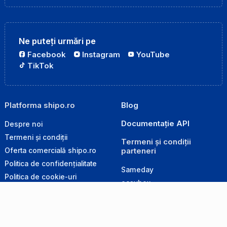
Ne puteți urmări pe
Facebook
Instagram
YouTube
TikTok
Platforma shipo.ro
Blog
Documentație API
Despre noi
Termeni și condiții
Termeni și condiții
parteneri
Oferta comercială shipo.ro
Politica de confidențialitate
Sameday
Politica de cookie-uri
easybox
Politica de retur
GLS
Produse interzise la transport
Cargus
Ghid de ambalare
DPD