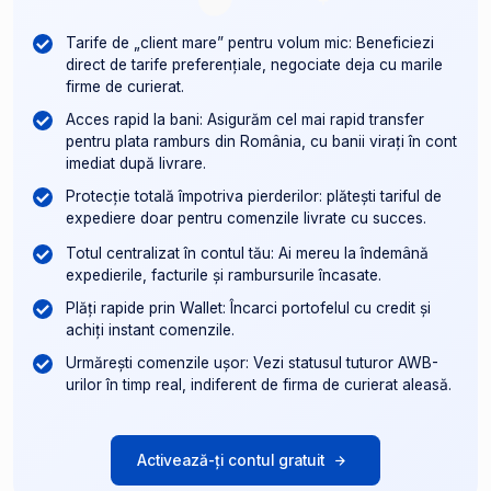
Tarife de „client mare” pentru volum mic: Beneficiezi
direct de tarife preferențiale, negociate deja cu marile
firme de curierat.
Acces rapid la bani: Asigurăm cel mai rapid transfer
pentru plata ramburs din România, cu banii virați în cont
imediat după livrare.
Protecție totală împotriva pierderilor: plătești tariful de
expediere doar pentru comenzile livrate cu succes.
Totul centralizat în contul tău: Ai mereu la îndemână
expedierile, facturile și rambursurile încasate.
Plăți rapide prin Wallet: Încarci portofelul cu credit și
achiți instant comenzile.
Urmărești comenzile ușor: Vezi statusul tuturor AWB-
urilor în timp real, indiferent de firma de curierat aleasă.
Activează-ți contul gratuit