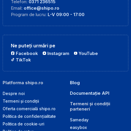
Telefon:
0371 236515
Email:
office@shipo.ro
Program de lucru:
L-V 09:00 - 17:00
Ne puteți urmări pe
Facebook
Instagram
YouTube
TikTok
Platforma shipo.ro
Blog
Documentație API
Despre noi
Termeni și condiții
Termeni și condiții
parteneri
Oferta comercială shipo.ro
Politica de confidențialitate
Sameday
Politica de cookie-uri
easybox