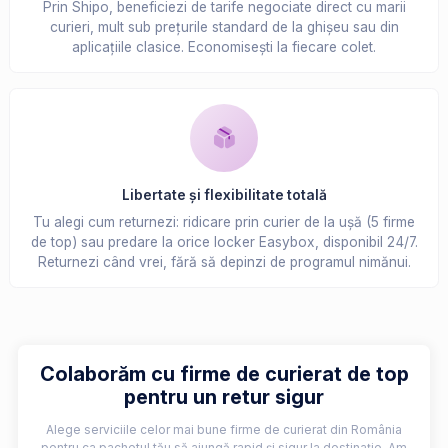
Prin Shipo, beneficiezi de tarife negociate direct cu marii
curieri, mult sub prețurile standard de la ghișeu sau din
aplicațiile clasice. Economisești la fiecare colet.
Libertate și flexibilitate totală
Tu alegi cum returnezi: ridicare prin curier de la ușă (5 firme
de top) sau predare la orice locker Easybox, disponibil 24/7.
Returnezi când vrei, fără să depinzi de programul nimănui.
Colaborăm cu firme de curierat de top
pentru un retur sigur
Alege serviciile celor mai bune firme de curierat din România
pentru ca pachetul tău să ajungă rapid și sigur la destinație. Am