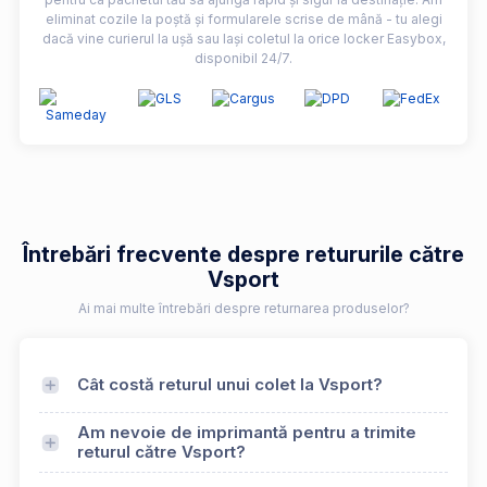
eliminat cozile la poștă și formularele scrise de mână - tu alegi
dacă vine curierul la ușă sau lași coletul la orice locker Easybox,
disponibil 24/7.
Întrebări frecvente despre retururile către
Vsport
Ai mai multe întrebări despre returnarea produselor?
Cât costă returul unui colet la Vsport?
Am nevoie de imprimantă pentru a trimite
returul către Vsport?