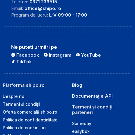
Telefon:
0371 236515
Email:
office@shipo.ro
Program de lucru:
L-V 09:00 - 17:00
Ne puteți urmări pe
Facebook
Instagram
YouTube
TikTok
Platforma shipo.ro
Blog
Documentație API
Despre noi
Termeni și condiții
Termeni și condiții
parteneri
Oferta comercială shipo.ro
Politica de confidențialitate
Sameday
Politica de cookie-uri
easybox