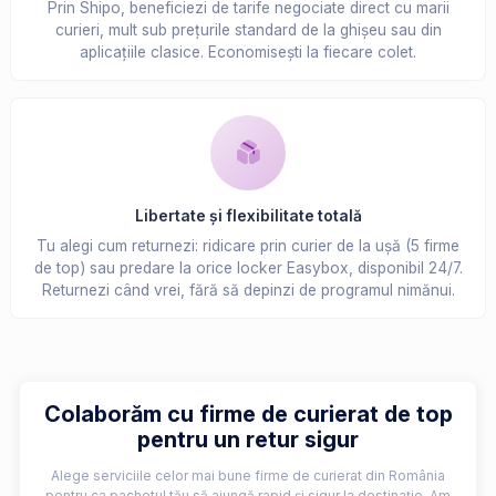
Prin Shipo, beneficiezi de tarife negociate direct cu marii
curieri, mult sub prețurile standard de la ghișeu sau din
aplicațiile clasice. Economisești la fiecare colet.
Libertate și flexibilitate totală
Tu alegi cum returnezi: ridicare prin curier de la ușă (5 firme
de top) sau predare la orice locker Easybox, disponibil 24/7.
Returnezi când vrei, fără să depinzi de programul nimănui.
Colaborăm cu firme de curierat de top
pentru un retur sigur
Alege serviciile celor mai bune firme de curierat din România
pentru ca pachetul tău să ajungă rapid și sigur la destinație. Am