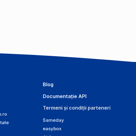
Blog
Documentație API
Termeni și condiții parteneri
o.ro
Sameday
itate
easybox