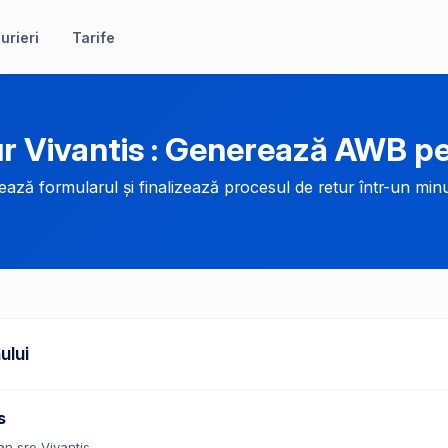
urieri
Tarife
r Vivantis : Generează AWB p
ază formularul și finalizează procesul de retur într-un minu
ului
s
n sro Vivantis