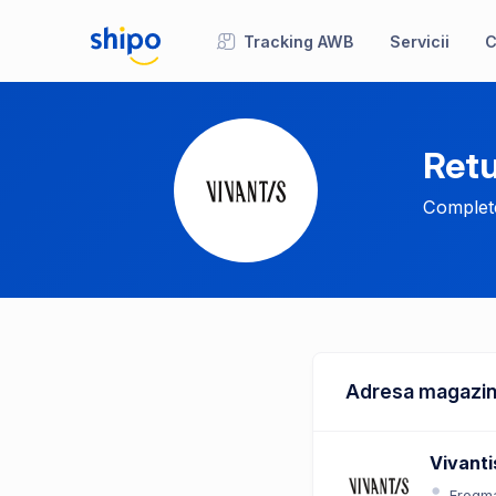
Tracking AWB
Servicii
C
Retu
Complete
Adresa magazin
Vivanti
Frogma