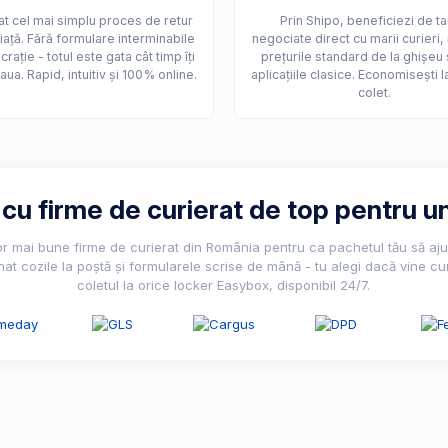
t cel mai simplu proces de retur
Prin Shipo, beneficiezi de ta
iață. Fără formulare interminabile
negociate direct cu marii curieri,
crație - totul este gata cât timp îți
prețurile standard de la ghișeu 
aua. Rapid, intuitiv și 100% online.
aplicațiile clasice. Economisești l
colet.
u firme de curierat de top pentru un
lor mai bune firme de curierat din România pentru ca pachetul tău să ajun
nat cozile la poștă și formularele scrise de mână - tu alegi dacă vine cur
coletul la orice locker Easybox, disponibil 24/7.