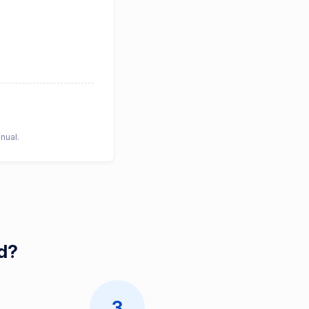
nual.
id?
3