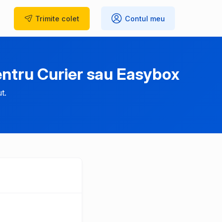
Trimite
colet
Contul meu
entru Curier sau Easybox
t.