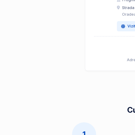
Strada
Oradea
Vizi
Adre
Cu
1