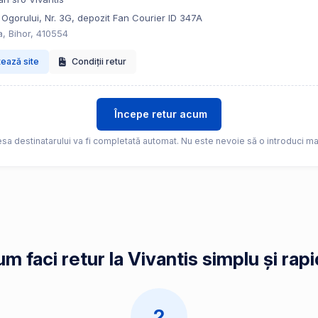
 Ogorului, Nr. 3G, depozit Fan Courier ID 347A
, Bihor, 410554
tează site
Condiții retur
Începe retur acum
sa destinatarului va fi completată automat. Nu este nevoie să o introduci ma
m faci retur la Vivantis simplu și rap
2