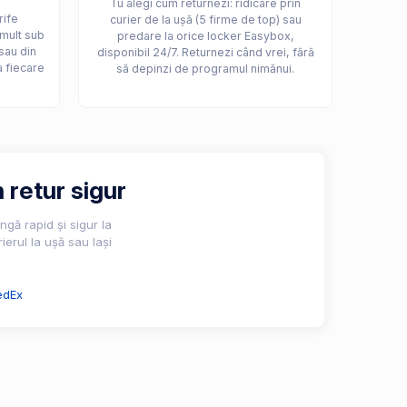
Tu alegi cum returnezi: ridicare prin
rife
curier de la ușă (5 firme de top) sau
 mult sub
predare la orice locker Easybox,
sau din
disponibil 24/7. Returnezi când vrei, fără
a fiecare
să depinzi de programul nimănui.
 retur sigur
gă rapid și sigur la
ierul la ușă sau lași