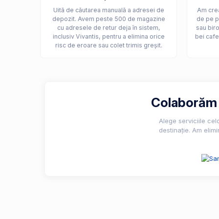
Uită de căutarea manuală a adresei de
Am crea
depozit. Avem peste 500 de magazine
de pe p
cu adresele de retur deja în sistem,
sau biro
inclusiv Vivantis, pentru a elimina orice
bei cafe
risc de eroare sau colet trimis greșit.
Colaborăm c
Alege serviciile ce
destinație. Am elimi