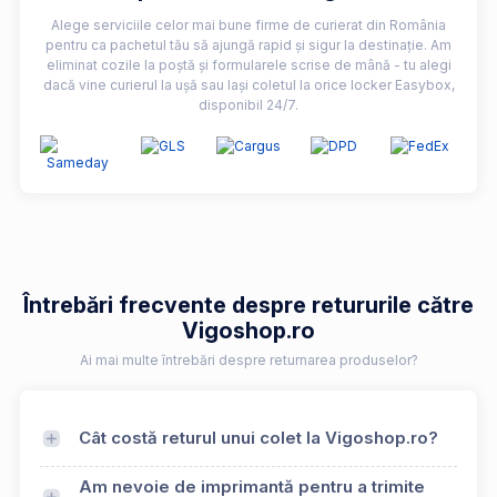
Alege serviciile celor mai bune firme de curierat din România
pentru ca pachetul tău să ajungă rapid și sigur la destinație. Am
eliminat cozile la poștă și formularele scrise de mână - tu alegi
dacă vine curierul la ușă sau lași coletul la orice locker Easybox,
disponibil 24/7.
Întrebări frecvente despre retururile către
Vigoshop.ro
Ai mai multe întrebări despre returnarea produselor?
Cât costă returul unui colet la Vigoshop.ro?
Am nevoie de imprimantă pentru a trimite