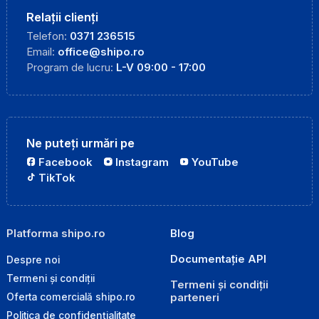
Relații clienți
Telefon:
0371 236515
Email:
office@shipo.ro
Program de lucru:
L-V 09:00 - 17:00
Ne puteți urmări pe
Facebook
Instagram
YouTube
TikTok
Platforma shipo.ro
Blog
Documentație API
Despre noi
Termeni și condiții
Termeni și condiții
parteneri
Oferta comercială shipo.ro
Politica de confidențialitate