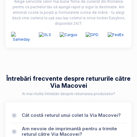
Alege serviciile celor mai bune firme de curierat din România
pentru ca pachetul tău să ajungă rapid și sigur la destinație. Am
eliminat cozile la poștă și formularele scrise de mână - tu alegi
dacă vine curierul la ușă sau lași coletul la orice locker Easybox,
disponibil 24/7.
Întrebări frecvente despre retururile către
Via Macovei
Ai mai multe întrebări despre returnarea produselor?
Cât costă returul unui colet la Via Macovei?
Am nevoie de imprimantă pentru a trimite
returul către Via Macovei?