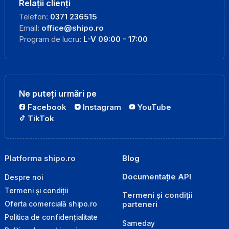
Relații clienți
Telefon:
0371 236515
Email:
office@shipo.ro
Program de lucru:
L-V 09:00 - 17:00
Ne puteți urmări pe
Facebook
Instagram
YouTube
TikTok
Platforma shipo.ro
Blog
Documentație API
Despre noi
Termeni și condiții
Termeni și condiții
parteneri
Oferta comercială shipo.ro
Politica de confidențialitate
Sameday