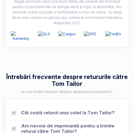
Alege serviciile celor mai bune firme de curierat din România
pentru ca pachetul tău să ajungă rapid și sigur la destinație. Am
eliminat cozile la poștă și formularele scrise de mână - tu alegi
dacă vine curierul la ușă sau lași coletul la orice locker Easybox,
disponibil 24/7.
Întrebări frecvente despre retururile către
Tom Tailor
Ai mai multe întrebări despre returnarea produselor?
Cât costă returul unui colet la Tom Tailor?
Am nevoie de imprimantă pentru a trimite
returul către Tom Tailor?