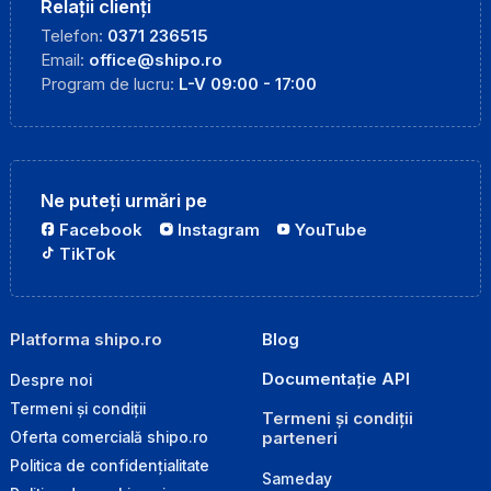
Relații clienți
Telefon:
0371 236515
Email:
office@shipo.ro
Program de lucru:
L-V 09:00 - 17:00
Ne puteți urmări pe
Facebook
Instagram
YouTube
TikTok
Platforma shipo.ro
Blog
Documentație API
Despre noi
Termeni și condiții
Termeni și condiții
parteneri
Oferta comercială shipo.ro
Politica de confidențialitate
Sameday