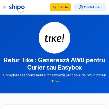
Trimite
Contul meu
Retur Tike : Generează AWB pentru
Curier sau Easybox
Completează formularul și finalizează procesul de retur într-un
minut.