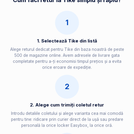
Cum faci retur la Tike simplu și rapid?
1
1. Selectează Tike din listă
Alege returul dedicat pentru Tike din baza noastră de peste
500 de magazine online. Avem adresele de livrare gata
completate pentru a-ți economisi timpul prețios și a evita
orice eroare de expediție.
2
2. Alege cum trimiți coletul retur
Introdu detaliile coletului și alege varianta cea mai comodă
pentru tine: ridicare prin curier direct de la ușă sau predare
personală la orice locker Easybox, la orice oră.