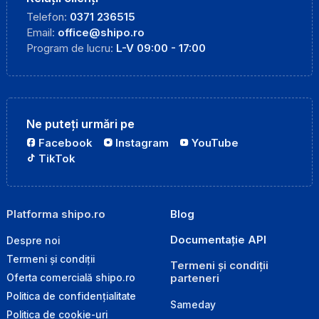
Telefon:
0371 236515
Email:
office@shipo.ro
Program de lucru:
L-V 09:00 - 17:00
Ne puteți urmări pe
Facebook
Instagram
YouTube
TikTok
Platforma shipo.ro
Blog
Documentație API
Despre noi
Termeni și condiții
Termeni și condiții
parteneri
Oferta comercială shipo.ro
Politica de confidențialitate
Sameday
Politica de cookie-uri