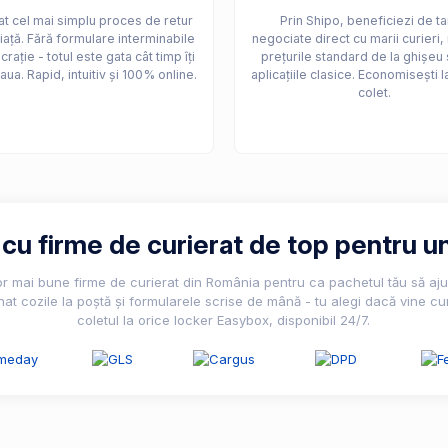
t cel mai simplu proces de retur
Prin Shipo, beneficiezi de ta
iață. Fără formulare interminabile
negociate direct cu marii curieri,
crație - totul este gata cât timp îți
prețurile standard de la ghișeu 
aua. Rapid, intuitiv și 100% online.
aplicațiile clasice. Economisești l
colet.
u firme de curierat de top pentru un
lor mai bune firme de curierat din România pentru ca pachetul tău să ajun
nat cozile la poștă și formularele scrise de mână - tu alegi dacă vine cur
coletul la orice locker Easybox, disponibil 24/7.