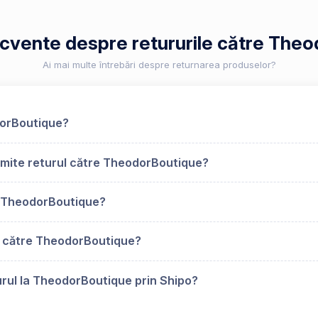
recvente despre retururile către The
Ai mai multe întrebări despre returnarea produselor?
dorBoutique?
imite returul către TheodorBoutique?
u TheodorBoutique?
s către TheodorBoutique?
urul la TheodorBoutique prin Shipo?