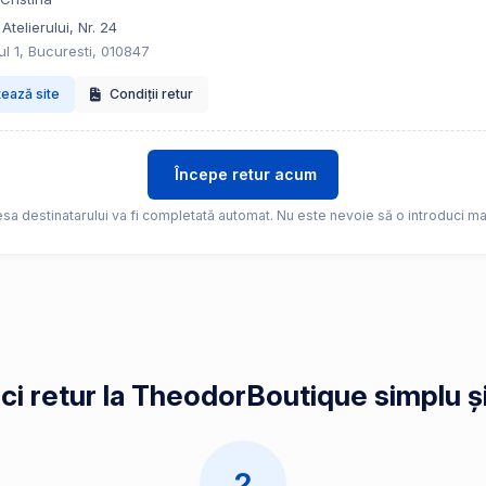
Atelierului, Nr. 24
ul 1, Bucuresti, 010847
tează site
Condiții retur
Începe retur acum
sa destinatarului va fi completată automat. Nu este nevoie să o introduci ma
ci retur la TheodorBoutique simplu și
2