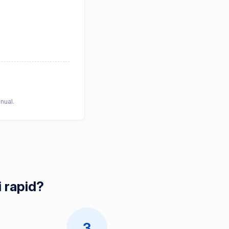
nual.
 rapid?
3