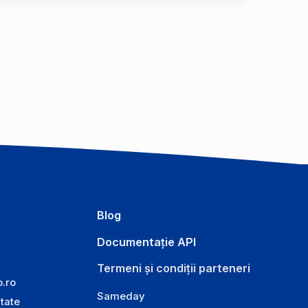
Blog
Documentație API
Termeni și condiții parteneri
o.ro
Sameday
itate