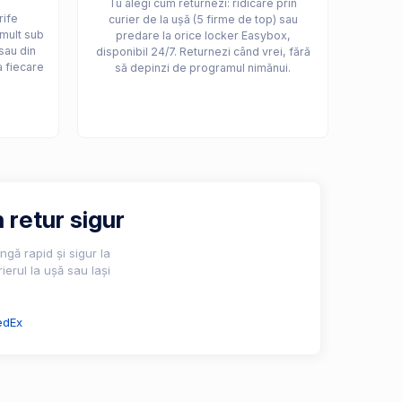
Tu alegi cum returnezi: ridicare prin
rife
curier de la ușă (5 firme de top) sau
 mult sub
predare la orice locker Easybox,
sau din
disponibil 24/7. Returnezi când vrei, fără
a fiecare
să depinzi de programul nimănui.
 retur sigur
gă rapid și sigur la
ierul la ușă sau lași