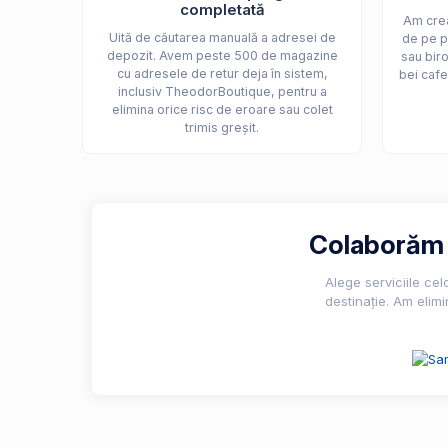
completată
Am crea
Uită de căutarea manuală a adresei de
de pe p
depozit. Avem peste 500 de magazine
sau biro
cu adresele de retur deja în sistem,
bei cafe
inclusiv TheodorBoutique, pentru a
elimina orice risc de eroare sau colet
trimis greșit.
Colaborăm c
Alege serviciile ce
destinație. Am elimi