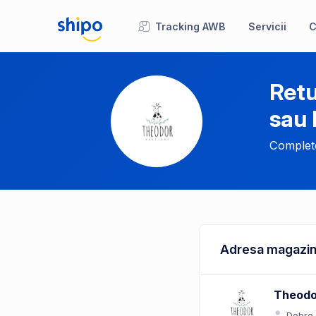
Tracking AWB
Servicii
C
Retu
sau
Complete
Adresa magazin
Theodo
Dobre 