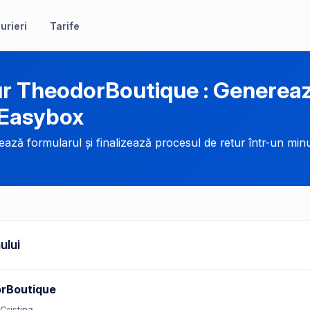
urieri
Tarife
r TheodorBoutique : Generea
 Easybox
ază formularul și finalizează procesul de retur într-un minu
ului
rBoutique
Cristina