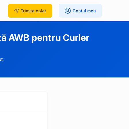
Trimite
colet
Contul meu
ză AWB pentru Curier
t.