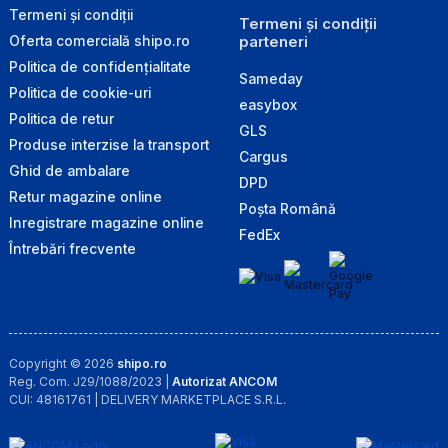
Termeni și condiții
Termeni și condiții
parteneri
Oferta comercială shipo.ro
Politica de confidențialitate
Sameday
Politica de cookie-uri
easybox
Politica de retur
GLS
Produse interzise la transport
Cargus
Ghid de ambalare
DPD
Retur magazine online
Poșta Română
Inregistrare magazine online
FedEx
Întrebări frecvente
Copyright © 2026
shipo.ro
Reg. Com. J29/1088/2023 |
Autorizat ANCOM
CUI: 48161761 | DELIVERY MARKETPLACE S.R.L.