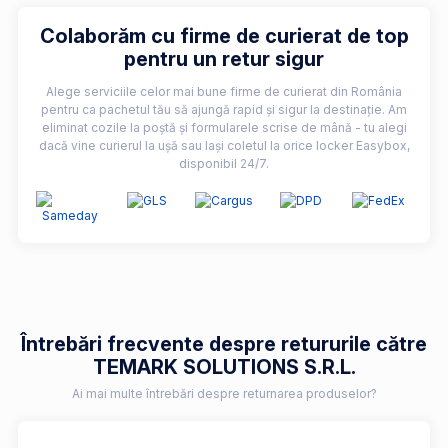
Colaborăm cu firme de curierat de top
pentru un retur sigur
Alege serviciile celor mai bune firme de curierat din România
pentru ca pachetul tău să ajungă rapid și sigur la destinație. Am
eliminat cozile la poștă și formularele scrise de mână - tu alegi
dacă vine curierul la ușă sau lași coletul la orice locker Easybox,
disponibil 24/7.
Întrebări frecvente despre retururile către
TEMARK SOLUTIONS S.R.L.
Ai mai multe întrebări despre returnarea produselor?