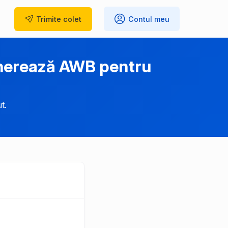
Trimite
colet
Contul meu
enerează AWB pentru
t.