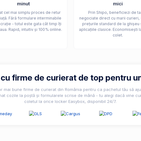
minut
mici
t cel mai simplu proces de retur
Prin Shipo, beneficiezi de ta
iață. Fără formulare interminabile
negociate direct cu marii curieri,
crație - totul este gata cât timp îți
prețurile standard de la ghișeu 
aua. Rapid, intuitiv și 100% online.
aplicațiile clasice. Economisești l
colet.
u firme de curierat de top pentru un
lor mai bune firme de curierat din România pentru ca pachetul tău să ajun
nat cozile la poștă și formularele scrise de mână - tu alegi dacă vine cur
coletul la orice locker Easybox, disponibil 24/7.