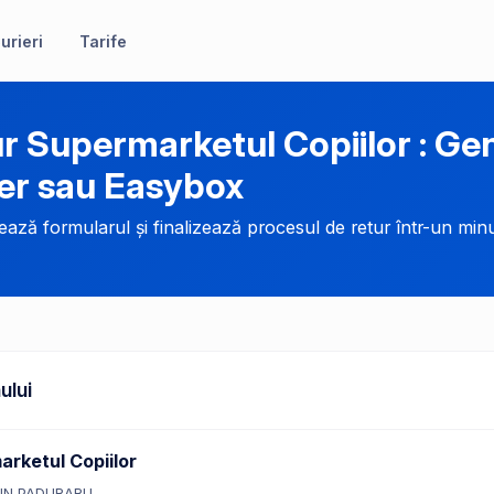
urieri
Tarife
r Supermarketul Copiilor : G
er sau Easybox
ază formularul și finalizează procesul de retur într-un minu
ului
rketul Copiilor
IN PADURARU