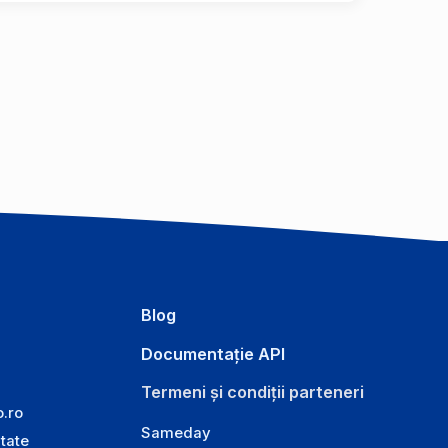
Blog
Documentație API
Termeni și condiții parteneri
o.ro
Sameday
itate