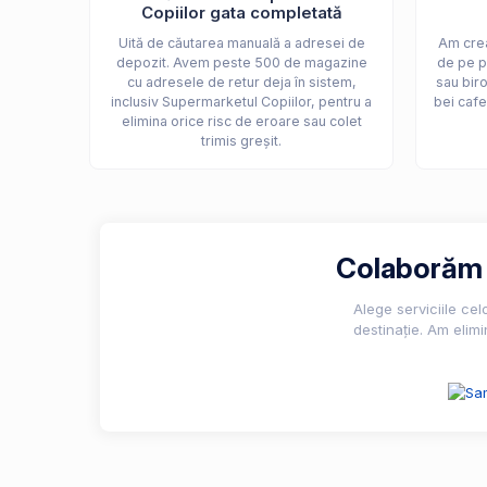
Copiilor gata completată
Uită de căutarea manuală a adresei de
Am crea
depozit. Avem peste 500 de magazine
de pe p
cu adresele de retur deja în sistem,
sau biro
inclusiv Supermarketul Copiilor, pentru a
bei cafe
elimina orice risc de eroare sau colet
trimis greșit.
Colaborăm c
Alege serviciile ce
destinație. Am elimi