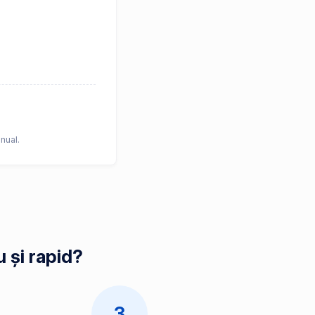
nual.
 și rapid?
3