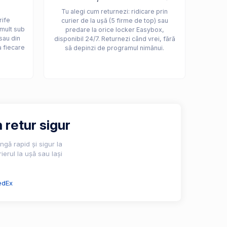
Tu alegi cum returnezi: ridicare prin
rife
curier de la ușă (5 firme de top) sau
 mult sub
predare la orice locker Easybox,
sau din
disponibil 24/7. Returnezi când vrei, fără
a fiecare
să depinzi de programul nimănui.
 retur sigur
gă rapid și sigur la
ierul la ușă sau lași