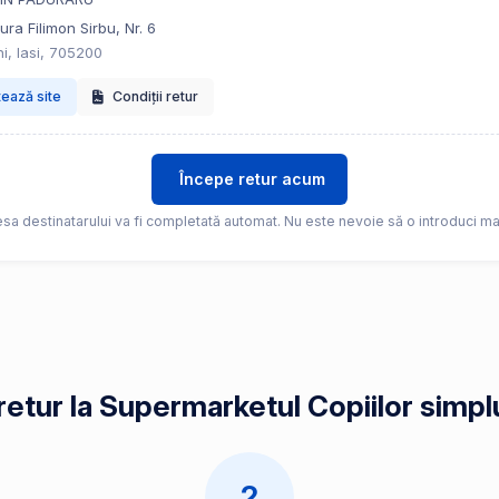
ra Filimon Sirbu, Nr. 6
i, Iasi, 705200
tează site
Condiții retur
Începe retur acum
sa destinatarului va fi completată automat. Nu este nevoie să o introduci ma
retur la Supermarketul Copiilor simplu
2