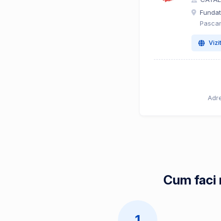
Fundatu
Pascan
Vizi
Adre
Cum faci 
1