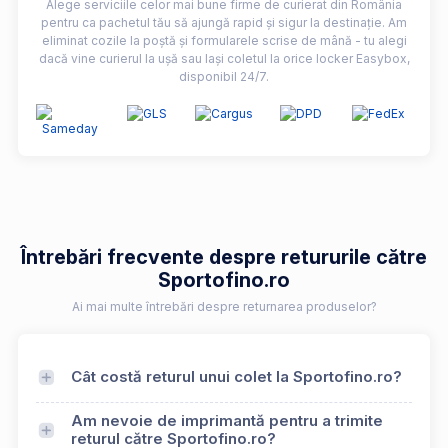
Alege serviciile celor mai bune firme de curierat din România
pentru ca pachetul tău să ajungă rapid și sigur la destinație. Am
eliminat cozile la poștă și formularele scrise de mână - tu alegi
dacă vine curierul la ușă sau lași coletul la orice locker Easybox,
disponibil 24/7.
Întrebări frecvente despre retururile către
Sportofino.ro
Ai mai multe întrebări despre returnarea produselor?
Cât costă returul unui colet la Sportofino.ro?
Am nevoie de imprimantă pentru a trimite
returul către Sportofino.ro?