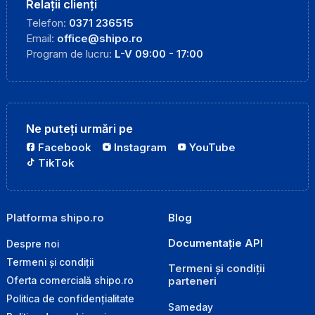
Relații clienți
Telefon:
0371 236515
Email:
office@shipo.ro
Program de lucru:
L-V 09:00 - 17:00
Ne puteți urmări pe
Facebook
Instagram
YouTube
TikTok
Platforma shipo.ro
Blog
Documentație API
Despre noi
Termeni și condiții
Termeni și condiții
parteneri
Oferta comercială shipo.ro
Politica de confidențialitate
Sameday