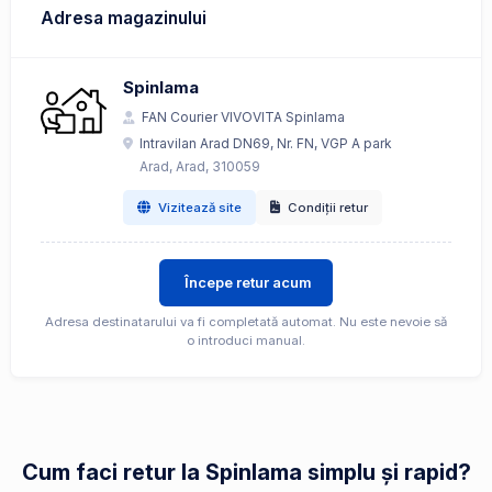
Adresa magazinului
Spinlama
FAN Courier VIVOVITA Spinlama
Intravilan Arad DN69, Nr. FN, VGP A park
Arad, Arad, 310059
Vizitează site
Condiții retur
Începe retur acum
Adresa destinatarului va fi completată automat. Nu este nevoie să
o introduci manual.
Cum faci retur la Spinlama simplu și rapid?