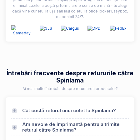
eliminat cozile la poștă și formularele scrise de mână - tu alegi
dacă vine curierul la ușă sau lași coletul la orice locker Easybox,
disponibil 24/7.
Întrebări frecvente despre retururile către
Spinlama
Ai mai multe întrebări despre returnarea produselor?
Cât costă returul unui colet la Spinlama?
Am nevoie de imprimantă pentru a trimite
returul către Spinlama?