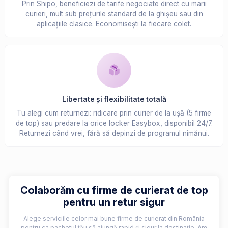
Prin Shipo, beneficiezi de tarife negociate direct cu marii
curieri, mult sub prețurile standard de la ghișeu sau din
aplicațiile clasice. Economisești la fiecare colet.
Libertate și flexibilitate totală
Tu alegi cum returnezi: ridicare prin curier de la ușă (5 firme
de top) sau predare la orice locker Easybox, disponibil 24/7.
Returnezi când vrei, fără să depinzi de programul nimănui.
Colaborăm cu firme de curierat de top
pentru un retur sigur
Alege serviciile celor mai bune firme de curierat din România
pentru ca pachetul tău să ajungă rapid și sigur la destinație. Am