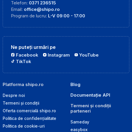
Telefon:
0371 236515
Email:
office@shipo.ro
Program de lucru:
L-V 09:00 - 17:00
Ne puteți urmări pe
Facebook
Instagram
YouTube
TikTok
Platforma shipo.ro
Blog
Documentație API
Despre noi
Termeni și condiții
Termeni și condiții
parteneri
Oferta comercială shipo.ro
Politica de confidențialitate
Sameday
Politica de cookie-uri
easybox