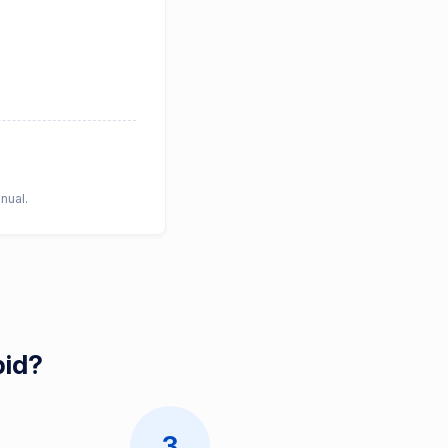
nual.
pid?
3