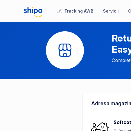
Tracking AWB
Servicii
C
Retu
Eas
Complete
Adresa magazin
Softco
Packe