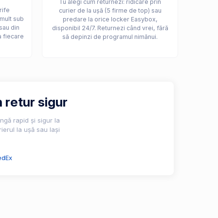
Tu alegi cum returnezi: ridicare prin
rife
curier de la ușă (5 firme de top) sau
 mult sub
predare la orice locker Easybox,
sau din
disponibil 24/7. Returnezi când vrei, fără
a fiecare
să depinzi de programul nimănui.
 retur sigur
gă rapid și sigur la
ierul la ușă sau lași