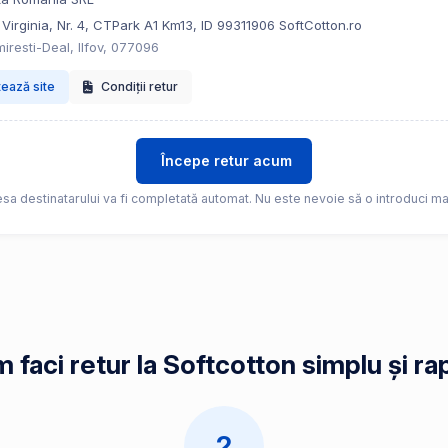
 Virginia, Nr. 4, CTPark A1 Km13, ID 99311906 SoftCotton.ro
iresti-Deal, Ilfov, 077096
tează site
Condiții retur
Începe retur acum
sa destinatarului va fi completată automat. Nu este nevoie să o introduci ma
 faci retur la Softcotton simplu și ra
2