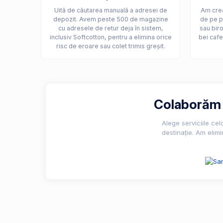
Uită de căutarea manuală a adresei de
Am crea
depozit. Avem peste 500 de magazine
de pe p
cu adresele de retur deja în sistem,
sau biro
inclusiv Softcotton, pentru a elimina orice
bei cafe
risc de eroare sau colet trimis greșit.
Colaborăm c
Alege serviciile ce
destinație. Am elimi