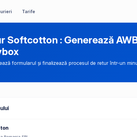
urieri
Tarife
r Softcotton : Generează AWB
ybox
ază formularul și finalizează procesul de retur într-un minu
ului
tton
ta Romania SRL