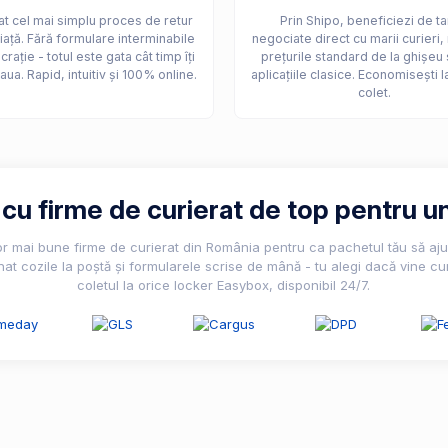
t cel mai simplu proces de retur
Prin Shipo, beneficiezi de ta
iață. Fără formulare interminabile
negociate direct cu marii curieri,
crație - totul este gata cât timp îți
prețurile standard de la ghișeu 
aua. Rapid, intuitiv și 100% online.
aplicațiile clasice. Economisești l
colet.
u firme de curierat de top pentru un
lor mai bune firme de curierat din România pentru ca pachetul tău să ajun
nat cozile la poștă și formularele scrise de mână - tu alegi dacă vine cur
coletul la orice locker Easybox, disponibil 24/7.