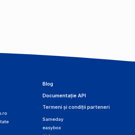
Blog
Documentație API
Termeni și condiții parteneri
o.ro
Sameday
itate
easybox