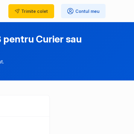
Trimite
colet
Contul meu
 pentru Curier sau
t.