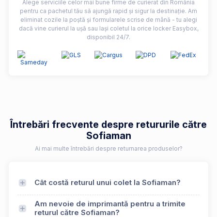
Alege serviciile celor mai bune firme de curierat din România
pentru ca pachetul tău să ajungă rapid și sigur la destinație. Am
eliminat cozile la poștă și formularele scrise de mână - tu alegi
dacă vine curierul la ușă sau lași coletul la orice locker Easybox,
disponibil 24/7.
Întrebări frecvente despre retururile către
Sofiaman
Ai mai multe întrebări despre returnarea produselor?
Cât costă returul unui colet la Sofiaman?
Am nevoie de imprimantă pentru a trimite
returul către Sofiaman?