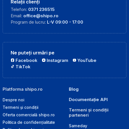
Relații clienți
Telefon:
0371 236515
Email:
office@shipo.ro
Program de lucru:
L-V 09:00 - 17:00
Ne puteți urmări pe
Facebook
Instagram
YouTube
TikTok
Platforma shipo.ro
Blog
Documentație API
Despre noi
Termeni și condiții
Termeni și condiții
parteneri
Oferta comercială shipo.ro
Politica de confidențialitate
Sameday