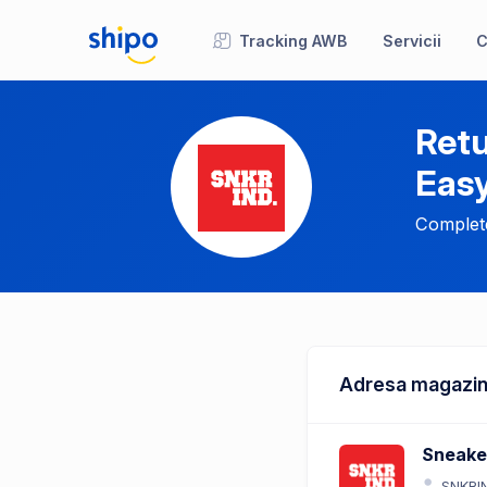
Tracking AWB
Servicii
C
Retu
Eas
Complete
Adresa magazin
Sneake
SNKRI