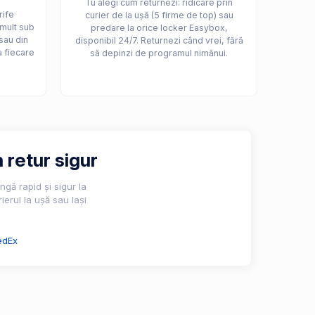
Tu alegi cum returnezi: ridicare prin
rife
curier de la ușă (5 firme de top) sau
 mult sub
predare la orice locker Easybox,
sau din
disponibil 24/7. Returnezi când vrei, fără
a fiecare
să depinzi de programul nimănui.
 retur sigur
gă rapid și sigur la
ierul la ușă sau lași