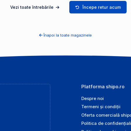
Vezi toate întrebările
Începe retur acum
Înapoi la toate magazinele
Platforma shipo.ro
Despre noi
Termeni și condiții
Oferta comercială ship
Politica de confidențial