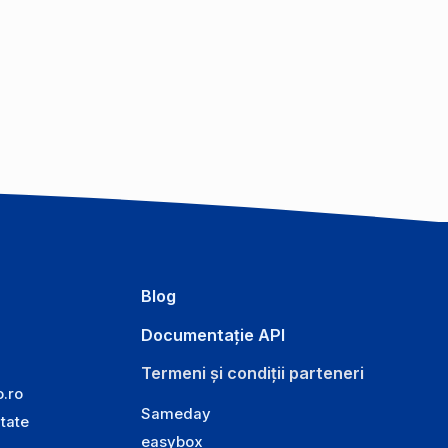
Blog
Documentație API
Termeni și condiții parteneri
o.ro
Sameday
itate
easybox