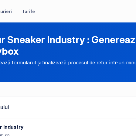
urieri
Tarife
r Sneaker Industry : Generea
ybox
ază formularul și finalizează procesul de retur într-un minu
ului
r Industry
ND SRL