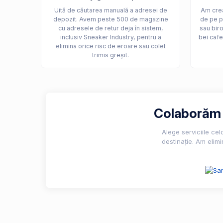
Uită de căutarea manuală a adresei de
Am crea
depozit. Avem peste 500 de magazine
de pe p
cu adresele de retur deja în sistem,
sau biro
inclusiv Sneaker Industry, pentru a
bei cafe
elimina orice risc de eroare sau colet
trimis greșit.
Colaborăm c
Alege serviciile ce
destinație. Am elimi