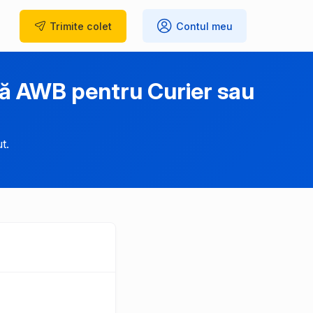
Trimite
colet
Contul meu
ză AWB pentru Curier sau
t.