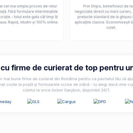
t cel mai simplu proces de retur
Prin Shipo, beneficiezi de ta
iață. Fără formulare interminabile
negociate direct cu marii curieri,
crație - totul este gata cât timp îți
prețurile standard de la ghișeu 
aua. Rapid, intuitiv și 100% online.
aplicațiile clasice. Economisești l
colet.
u firme de curierat de top pentru un
lor mai bune firme de curierat din România pentru ca pachetul tău să ajun
nat cozile la poștă și formularele scrise de mână - tu alegi dacă vine cur
coletul la orice locker Easybox, disponibil 24/7.