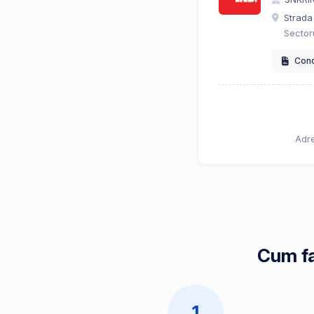
Strada
Sectoru
Condi
Adre
Cum fa
1