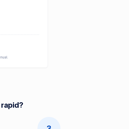
nual.
 rapid?
3