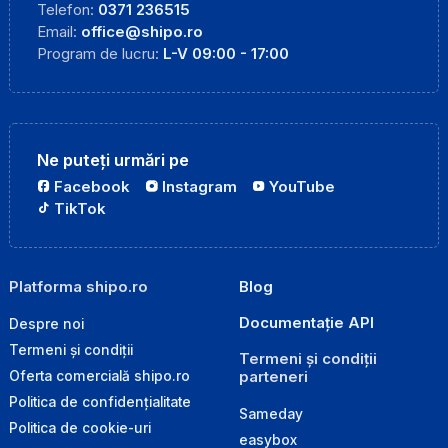
Telefon:
0371 236515
Email:
office@shipo.ro
Program de lucru:
L-V 09:00 - 17:00
Ne puteți urmări pe
Facebook
Instagram
YouTube
TikTok
Platforma shipo.ro
Blog
Documentație API
Despre noi
Termeni și condiții
Termeni și condiții
parteneri
Oferta comercială shipo.ro
Politica de confidențialitate
Sameday
Politica de cookie-uri
easybox