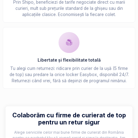
Prin Shipo, beneficiezi de tarife negociate direct cu marii
curieri, mult sub prețurile standard de la ghișeu sau din
aplicațiile clasice. Economisești la fiecare colet.
Libertate și flexibilitate totală
Tu alegi cum returnezi: ridicare prin curier de la ușă (5 firme
de top) sau predare la orice locker Easybox, disponibil 24/7.
Returnezi când vrei, fără să depinzi de programul nimănui.
Colaborăm cu firme de curierat de top
pentru un retur sigur
Alege serviciile celor mai bune firme de curierat din România
pentru ca pachetul tău să ajungă rapid și sigur la destinație. Am