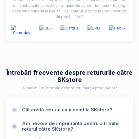
eliminat cozile la poștă și formularele scrise de mână - tu alegi
dacă vine curierul la ușă sau lași coletul la orice locker Easybox,
disponibil 24/7.
Întrebări frecvente despre retururile către
SKstore
Ai mai multe întrebări despre returnarea produselor?
Cât costă returul unui colet la SKstore?
Am nevoie de imprimantă pentru a trimite
returul către SKstore?