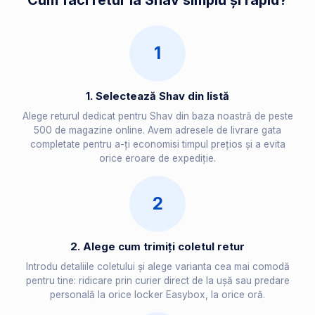
Cum faci retur la Shav simplu și rapid?
1
1. Selectează Shav din listă
Alege returul dedicat pentru Shav din baza noastră de peste
500 de magazine online. Avem adresele de livrare gata
completate pentru a-ți economisi timpul prețios și a evita
orice eroare de expediție.
2
2. Alege cum trimiți coletul retur
Introdu detaliile coletului și alege varianta cea mai comodă
pentru tine: ridicare prin curier direct de la ușă sau predare
personală la orice locker Easybox, la orice oră.