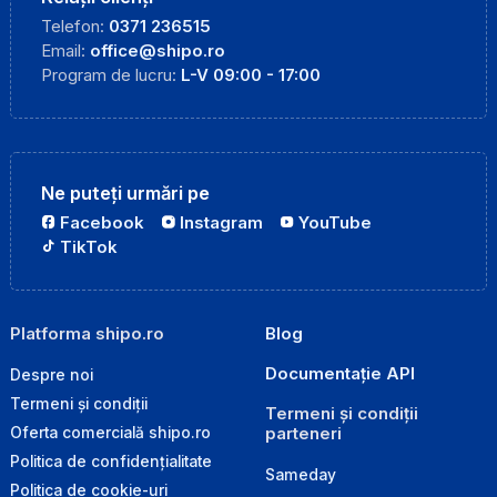
Telefon:
0371 236515
Email:
office@shipo.ro
Program de lucru:
L-V 09:00 - 17:00
Ne puteți urmări pe
Facebook
Instagram
YouTube
TikTok
Platforma shipo.ro
Blog
Documentație API
Despre noi
Termeni și condiții
Termeni și condiții
parteneri
Oferta comercială shipo.ro
Politica de confidențialitate
Sameday
Politica de cookie-uri