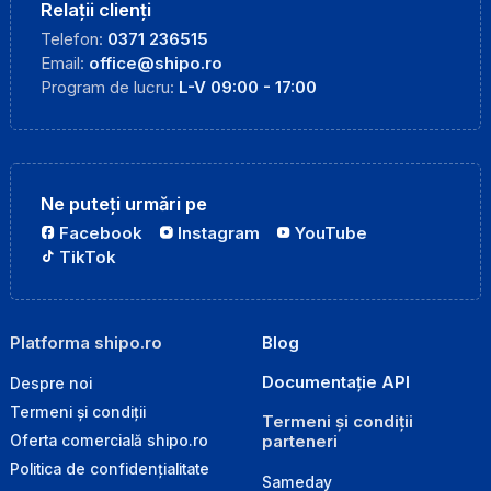
Relații clienți
Telefon:
0371 236515
Email:
office@shipo.ro
Program de lucru:
L-V 09:00 - 17:00
Ne puteți urmări pe
Facebook
Instagram
YouTube
TikTok
Platforma shipo.ro
Blog
Documentație API
Despre noi
Termeni și condiții
Termeni și condiții
parteneri
Oferta comercială shipo.ro
Politica de confidențialitate
Sameday