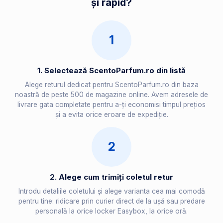
și rapid?
1
1. Selectează ScentoParfum.ro din listă
Alege returul dedicat pentru ScentoParfum.ro din baza
noastră de peste 500 de magazine online. Avem adresele de
livrare gata completate pentru a-ți economisi timpul prețios
și a evita orice eroare de expediție.
2
2. Alege cum trimiți coletul retur
Introdu detaliile coletului și alege varianta cea mai comodă
pentru tine: ridicare prin curier direct de la ușă sau predare
personală la orice locker Easybox, la orice oră.