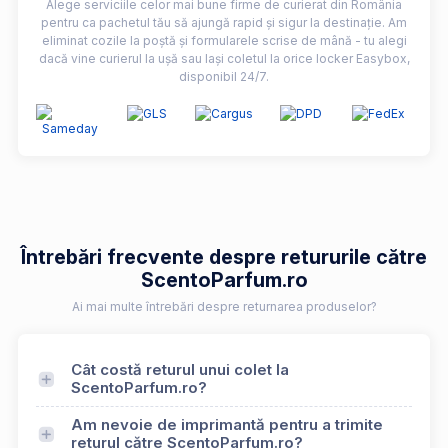
Alege serviciile celor mai bune firme de curierat din România
pentru ca pachetul tău să ajungă rapid și sigur la destinație. Am
eliminat cozile la poștă și formularele scrise de mână - tu alegi
dacă vine curierul la ușă sau lași coletul la orice locker Easybox,
disponibil 24/7.
Întrebări frecvente despre retururile către
ScentoParfum.ro
Ai mai multe întrebări despre returnarea produselor?
Cât costă returul unui colet la
ScentoParfum.ro?
Am nevoie de imprimantă pentru a trimite
returul către ScentoParfum.ro?