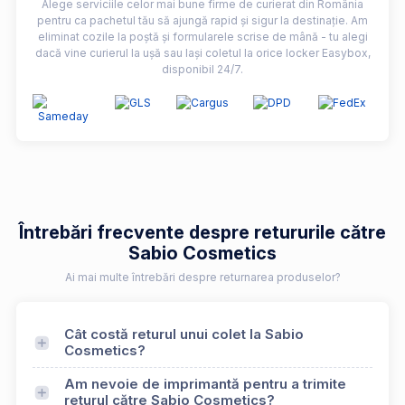
Alege serviciile celor mai bune firme de curierat din România
pentru ca pachetul tău să ajungă rapid și sigur la destinație. Am
eliminat cozile la poștă și formularele scrise de mână - tu alegi
dacă vine curierul la ușă sau lași coletul la orice locker Easybox,
disponibil 24/7.
Întrebări frecvente despre retururile către
Sabio Cosmetics
Ai mai multe întrebări despre returnarea produselor?
Cât costă returul unui colet la Sabio
Cosmetics?
Am nevoie de imprimantă pentru a trimite
returul către Sabio Cosmetics?