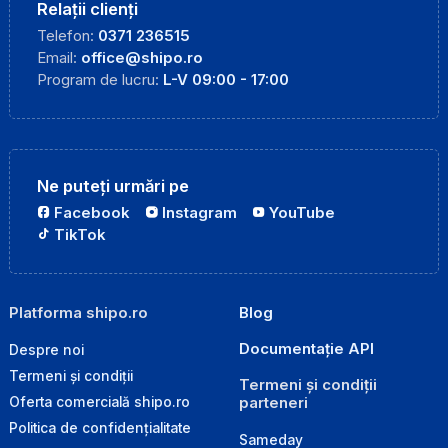
Relații clienți
Telefon:
0371 236515
Email:
office@shipo.ro
Program de lucru:
L-V 09:00 - 17:00
Ne puteți urmări pe
Facebook
Instagram
YouTube
TikTok
Platforma shipo.ro
Blog
Documentație API
Despre noi
Termeni și condiții
Termeni și condiții
parteneri
Oferta comercială shipo.ro
Politica de confidențialitate
Sameday