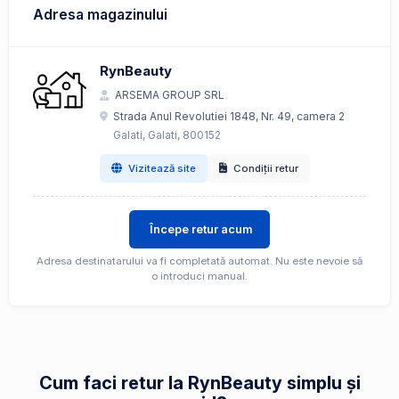
Adresa magazinului
RynBeauty
ARSEMA GROUP SRL
Strada Anul Revolutiei 1848, Nr. 49, camera 2
Galati, Galati, 800152
Vizitează site
Condiții retur
Începe retur acum
Adresa destinatarului va fi completată automat. Nu este nevoie să
o introduci manual.
Cum faci retur la RynBeauty simplu și