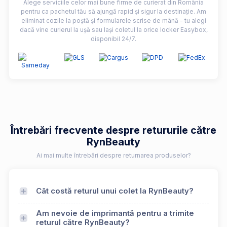
Alege serviciile celor mai bune firme de curierat din România
pentru ca pachetul tău să ajungă rapid și sigur la destinație. Am
eliminat cozile la poștă și formularele scrise de mână - tu alegi
dacă vine curierul la ușă sau lași coletul la orice locker Easybox,
disponibil 24/7.
Întrebări frecvente despre retururile către
RynBeauty
Ai mai multe întrebări despre returnarea produselor?
Cât costă returul unui colet la RynBeauty?
Am nevoie de imprimantă pentru a trimite
returul către RynBeauty?