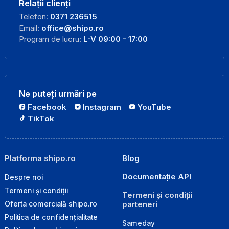
Relații clienți
Telefon:
0371 236515
Email:
office@shipo.ro
Program de lucru:
L-V 09:00 - 17:00
Ne puteți urmări pe
Facebook
Instagram
YouTube
TikTok
Platforma shipo.ro
Blog
Documentație API
Despre noi
Termeni și condiții
Termeni și condiții
parteneri
Oferta comercială shipo.ro
Politica de confidențialitate
Sameday