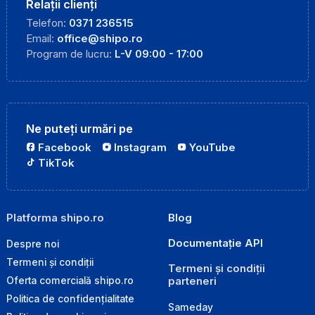
Relații clienți
Telefon:
0371 236515
Email:
office@shipo.ro
Program de lucru:
L-V 09:00 - 17:00
Ne puteți urmări pe
Facebook
Instagram
YouTube
TikTok
Platforma shipo.ro
Blog
Documentație API
Despre noi
Termeni și condiții
Termeni și condiții
parteneri
Oferta comercială shipo.ro
Politica de confidențialitate
Sameday