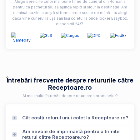
Alege serviciile celor mai bune firme de curierat din România
pentru ca pachetul tău să ajungă rapid și sigur la destinație. Am
eliminat cozile la poștă și formularele scrise de mână - tu alegi
dacă vine curierul la ușă sau lași coletul la orice locker Easybox,
disponibil 24/7.
Întrebări frecvente despre retururile către
Receptoare.ro
Ai mai multe întrebări despre returnarea produselor?
Cât costă returul unui colet la Receptoare.ro?
Am nevoie de imprimantă pentru a trimite
returul către Receptoare.ro?