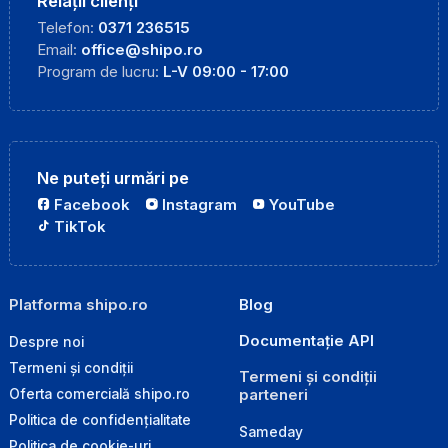
Relații clienți
Telefon:
0371 236515
Email:
office@shipo.ro
Program de lucru:
L-V 09:00 - 17:00
Ne puteți urmări pe
Facebook
Instagram
YouTube
TikTok
Platforma shipo.ro
Blog
Documentație API
Despre noi
Termeni și condiții
Termeni și condiții
parteneri
Oferta comercială shipo.ro
Politica de confidențialitate
Sameday
Politica de cookie-uri