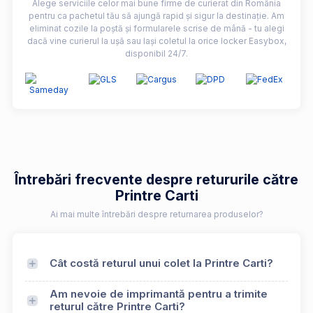
Alege serviciile celor mai bune firme de curierat din România
pentru ca pachetul tău să ajungă rapid și sigur la destinație. Am
eliminat cozile la poștă și formularele scrise de mână - tu alegi
dacă vine curierul la ușă sau lași coletul la orice locker Easybox,
disponibil 24/7.
Întrebări frecvente despre retururile către
Printre Carti
Ai mai multe întrebări despre returnarea produselor?
Cât costă returul unui colet la Printre Carti?
Am nevoie de imprimantă pentru a trimite
returul către Printre Carti?