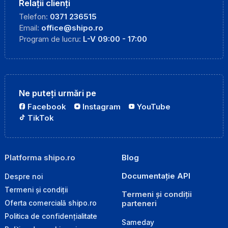
Relații clienți
Telefon:
0371 236515
Email:
office@shipo.ro
Program de lucru:
L-V 09:00 - 17:00
Ne puteți urmări pe
Facebook
Instagram
YouTube
TikTok
Platforma shipo.ro
Blog
Documentație API
Despre noi
Termeni și condiții
Termeni și condiții
parteneri
Oferta comercială shipo.ro
Politica de confidențialitate
Sameday