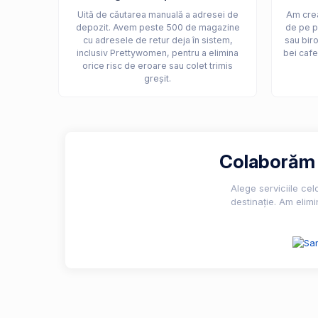
Uită de căutarea manuală a adresei de
Am crea
depozit. Avem peste 500 de magazine
de pe p
cu adresele de retur deja în sistem,
sau biro
inclusiv Prettywomen, pentru a elimina
bei cafe
orice risc de eroare sau colet trimis
greșit.
Colaborăm c
Alege serviciile ce
destinație. Am elimi