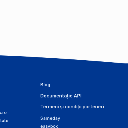
Blog
Documentație API
Termeni și condiții parteneri
o.ro
Sameday
itate
easybox