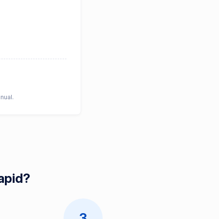
nual.
apid?
3