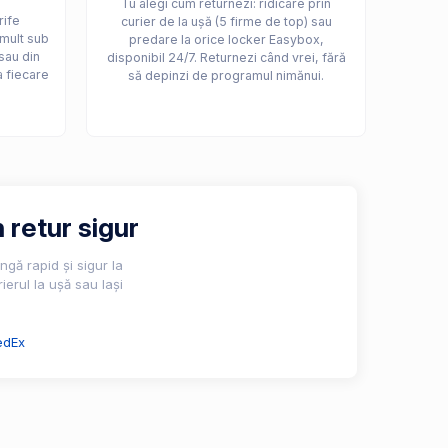
Tu alegi cum returnezi: ridicare prin
rife
curier de la ușă (5 firme de top) sau
 mult sub
predare la orice locker Easybox,
sau din
disponibil 24/7. Returnezi când vrei, fără
a fiecare
să depinzi de programul nimănui.
 retur sigur
gă rapid și sigur la
ierul la ușă sau lași