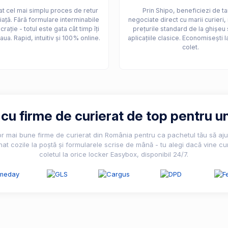
t cel mai simplu proces de retur
Prin Shipo, beneficiezi de ta
iață. Fără formulare interminabile
negociate direct cu marii curieri,
crație - totul este gata cât timp îți
prețurile standard de la ghișeu 
aua. Rapid, intuitiv și 100% online.
aplicațiile clasice. Economisești l
colet.
u firme de curierat de top pentru un
lor mai bune firme de curierat din România pentru ca pachetul tău să ajun
nat cozile la poștă și formularele scrise de mână - tu alegi dacă vine cur
coletul la orice locker Easybox, disponibil 24/7.