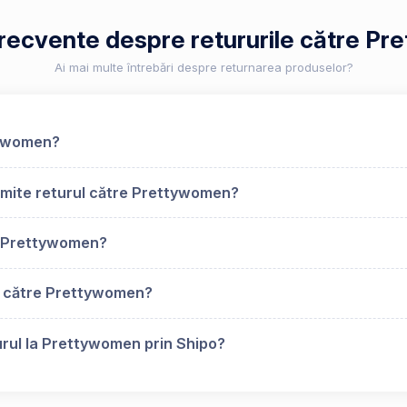
 frecvente despre retururile către P
Ai mai multe întrebări despre returnarea produselor?
ttywomen?
imite returul către Prettywomen?
u Prettywomen?
s către Prettywomen?
urul la Prettywomen prin Shipo?