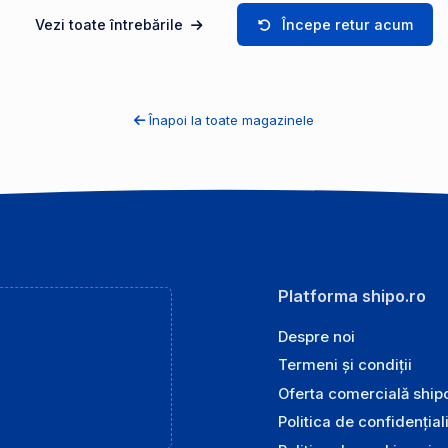
Vezi toate întrebările
Începe retur acum
Înapoi la toate magazinele
Platforma shipo.ro
Despre noi
Termeni și condiții
Oferta comercială ship
Politica de confidențial