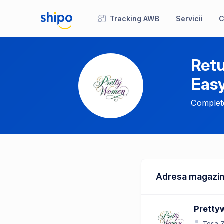
Tracking AWB
Servicii
C
Retu
Eas
Complete
Adresa magazin
Prett
Tosa 