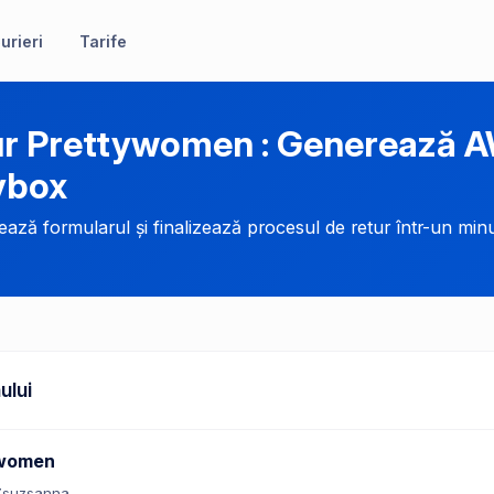
urieri
Tarife
r Prettywomen : Generează A
ybox
ază formularul și finalizează procesul de retur într-un minu
ului
ywomen
Zsuzsanna