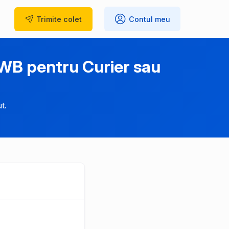
Trimite
colet
Contul meu
WB pentru Curier sau
t.