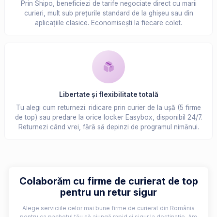
Prin Shipo, beneficiezi de tarife negociate direct cu marii
curieri, mult sub prețurile standard de la ghișeu sau din
aplicațiile clasice. Economisești la fiecare colet.
Libertate și flexibilitate totală
Tu alegi cum returnezi: ridicare prin curier de la ușă (5 firme
de top) sau predare la orice locker Easybox, disponibil 24/7.
Returnezi când vrei, fără să depinzi de programul nimănui.
Colaborăm cu firme de curierat de top
pentru un retur sigur
Alege serviciile celor mai bune firme de curierat din România
pentru ca pachetul tău să ajungă rapid și sigur la destinație. Am