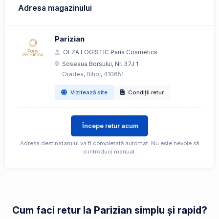
Adresa magazinului
Parizian
OLZA LOGISTIC Paris Cosmetics
Soseaua Borsului, Nr. 37J 1
Oradea, Bihor, 410651
Vizitează site
Condiții retur
Începe retur acum
Adresa destinatarului va fi completată automat. Nu este nevoie să
o introduci manual.
Cum faci retur la Parizian simplu și rapid?