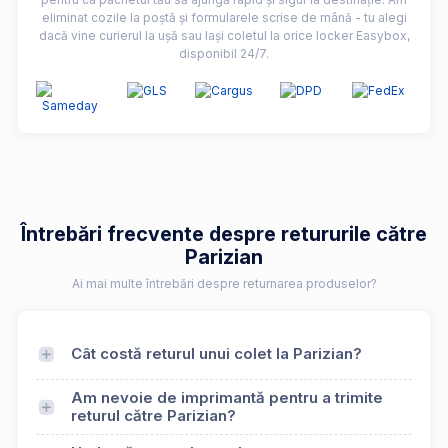
eliminat cozile la poștă și formularele scrise de mână - tu alegi
dacă vine curierul la ușă sau lași coletul la orice locker Easybox,
disponibil 24/7.
Întrebări frecvente despre retururile către
Parizian
Ai mai multe întrebări despre returnarea produselor?
Cât costă returul unui colet la Parizian?
Am nevoie de imprimantă pentru a trimite
returul către Parizian?