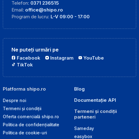
Telefon:
0371 236515
Email:
office@shipo.ro
Program de lucru:
L-V 09:00 - 17:00
Ne puteți urmări pe
Facebook
Instagram
YouTube
TikTok
Platforma shipo.ro
Blog
Documentație API
Despre noi
Termeni și condiții
Termeni și condiții
parteneri
Oferta comercială shipo.ro
Politica de confidențialitate
Sameday
Politica de cookie-uri
easybox