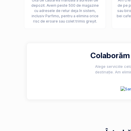
Uită de căutarea manuală a adresei de
Am crea
depozit. Avem peste 500 de magazine
de pe p
cu adresele de retur deja în sistem,
sau biro
inclusiv Parfimo, pentru a elimina orice
bei cafe
risc de eroare sau colet trimis greșit.
Colaborăm c
Alege serviciile ce
destinație. Am elimi