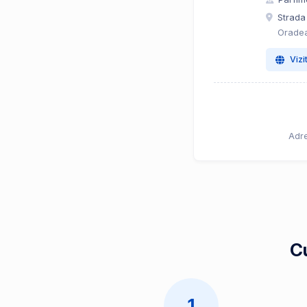
Strada
Oradea
Vizi
Adre
Cu
1