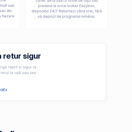
rife
curier de la ușă (5 firme de top) sau
 mult sub
predare la orice locker Easybox,
sau din
disponibil 24/7. Returnezi când vrei, fără
a fiecare
să depinzi de programul nimănui.
 retur sigur
gă rapid și sigur la
ierul la ușă sau lași