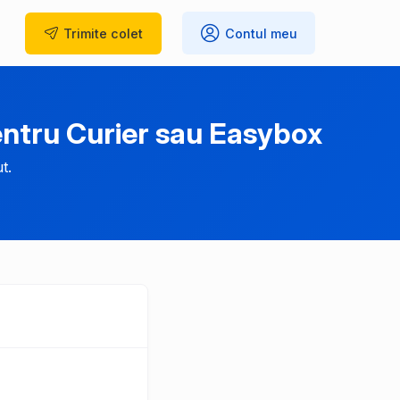
Trimite
colet
Contul meu
ntru Curier sau Easybox
t.