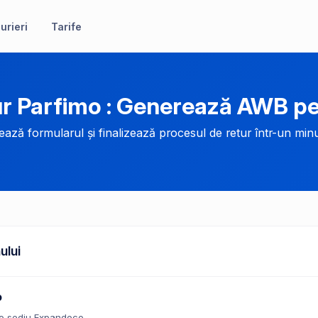
urieri
Tarife
r Parfimo : Generează AWB pe
ază formularul și finalizează procesul de retur într-un minu
ului
o
o sediu Expandeco