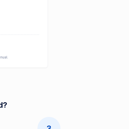
nual.
id?
3