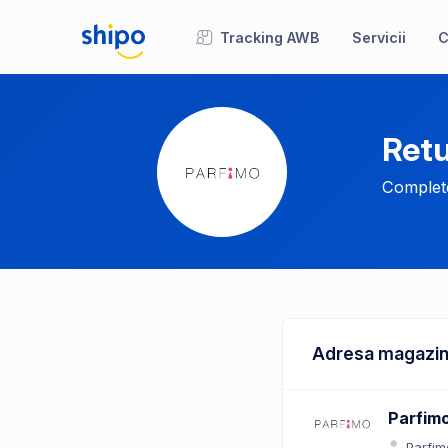
Tracking AWB
Servicii
C
Retu
Complete
Adresa magazin
Parfim
Parfim