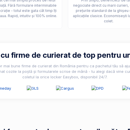
t cel mai simplu proces de retur
Prin Shipo, beneficiezi de ta
iață. Fără formulare interminabile
negociate direct cu marii curieri,
crație - totul este gata cât timp îți
prețurile standard de la ghișeu 
aua. Rapid, intuitiv și 100% online.
aplicațiile clasice. Economisești l
colet.
u firme de curierat de top pentru un
lor mai bune firme de curierat din România pentru ca pachetul tău să ajun
nat cozile la poștă și formularele scrise de mână - tu alegi dacă vine cur
coletul la orice locker Easybox, disponibil 24/7.