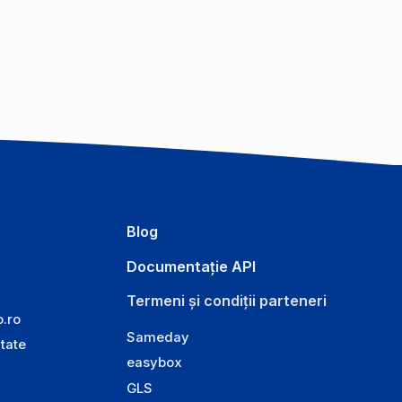
Blog
Documentație API
Termeni și condiții parteneri
o.ro
Sameday
itate
easybox
GLS