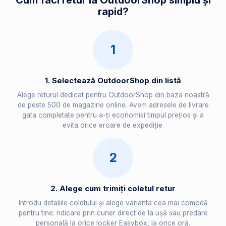
Cum faci retur la OutdoorShop simplu și
rapid?
1
1. Selectează OutdoorShop din listă
Alege returul dedicat pentru OutdoorShop din baza noastră
de peste 500 de magazine online. Avem adresele de livrare
gata completate pentru a-ți economisi timpul prețios și a
evita orice eroare de expediție.
2
2. Alege cum trimiți coletul retur
Introdu detaliile coletului și alege varianta cea mai comodă
pentru tine: ridicare prin curier direct de la ușă sau predare
personală la orice locker Easybox, la orice oră.