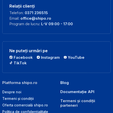
Relații clienți
Telefon:
0371 236515
Email:
office@shipo.ro
Program de lucru:
L-V 09:00 - 17:00
Ne puteți urmări pe
Facebook
Instagram
YouTube
TikTok
Platforma shipo.ro
Blog
Documentație API
Despre noi
Termeni și condiții
Termeni și condiții
parteneri
Oferta comercială shipo.ro
Politica de confidențialitate