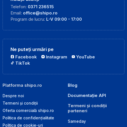
Telefon:
0371 236515
Email:
office@shipo.ro
Program de lucru:
L-V 09:00 - 17:00
Ne puteți urmări pe
Facebook
Instagram
YouTube
TikTok
Platforma shipo.ro
Blog
Documentație API
Despre noi
Termeni și condiții
Termeni și condiții
parteneri
Oferta comercială shipo.ro
Politica de confidențialitate
Sameday
Politica de cookie-uri