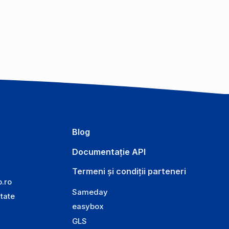
Blog
Documentație API
Termeni și condiții parteneri
o.ro
Sameday
itate
easybox
GLS