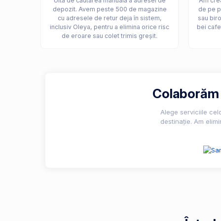
Uită de căutarea manuală a adresei de
Am crea
depozit. Avem peste 500 de magazine
de pe p
cu adresele de retur deja în sistem,
sau biro
inclusiv Oleya, pentru a elimina orice risc
bei cafe
de eroare sau colet trimis greșit.
Colaborăm c
Alege serviciile ce
destinație. Am elimi