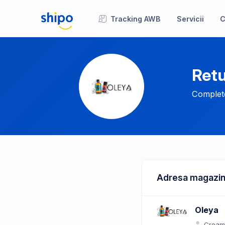
Tracking AWB
Servicii
C
Retu
Complete
Adresa magazin
Oleya
Cream