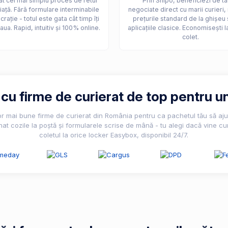
t cel mai simplu proces de retur
Prin Shipo, beneficiezi de ta
iață. Fără formulare interminabile
negociate direct cu marii curieri,
crație - totul este gata cât timp îți
prețurile standard de la ghișeu 
aua. Rapid, intuitiv și 100% online.
aplicațiile clasice. Economisești l
colet.
u firme de curierat de top pentru un
lor mai bune firme de curierat din România pentru ca pachetul tău să ajun
nat cozile la poștă și formularele scrise de mână - tu alegi dacă vine cur
coletul la orice locker Easybox, disponibil 24/7.