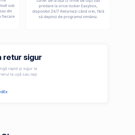
rife
curier de la ușă (5 firme de top) sau
 mult sub
predare la orice locker Easybox,
sau din
disponibil 24/7. Returnezi când vrei, fără
a fiecare
să depinzi de programul nimănui.
 retur sigur
gă rapid și sigur la
ierul la ușă sau lași