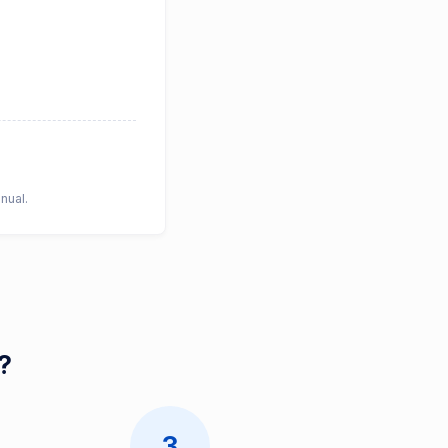
nual.
d?
3