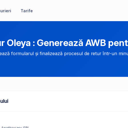
urieri
Tarife
r Oleya : Generează AWB pent
ază formularul și finalizează procesul de retur într-un minu
ului
 Apothecary SRL