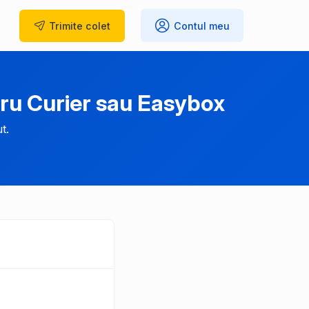
Trimite
colet
Contul meu
ru Curier sau Easybox
t.