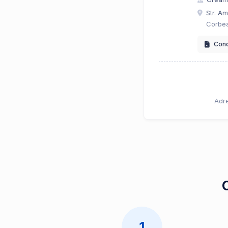
Str. A
Corbea
Condi
Adre
C
1