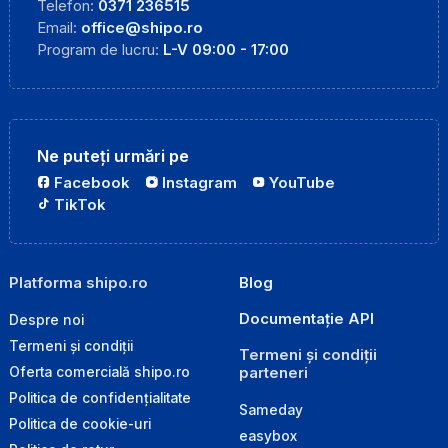
Telefon:
0371 236515
Email:
office@shipo.ro
Program de lucru:
L-V 09:00 - 17:00
Ne puteți urmări pe
Facebook
Instagram
YouTube
TikTok
Platforma shipo.ro
Blog
Documentație API
Despre noi
Termeni și condiții
Termeni și condiții
parteneri
Oferta comercială shipo.ro
Politica de confidențialitate
Sameday
Politica de cookie-uri
easybox