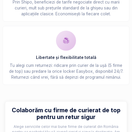
Prin Shipo, beneficiezi de tarife negociate direct cu marii
curieri, mult sub prețurile standard de la ghișeu sau din
aplicațiile clasice. Economisești la fiecare colet.
Libertate și flexibilitate totală
Tu alegi cum returnezi: ridicare prin curier de la ușă (5 firme
de top) sau predare la orice locker Easybox, disponibil 24/7.
Returnezi când vrei, fără să depinzi de programul nimănui.
Colaborăm cu firme de curierat de top
pentru un retur sigur
Alege serviciile celor mai bune firme de curierat din România
pentru ca pachetul tău să ajungă rapid și sigur la destinație. Am