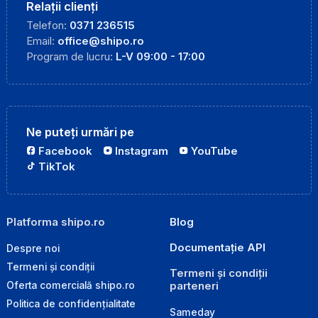
Relații clienți
Telefon:
0371 236515
Email:
office@shipo.ro
Program de lucru:
L-V 09:00 - 17:00
Ne puteți urmări pe
Facebook
Instagram
YouTube
TikTok
Platforma shipo.ro
Blog
Documentație API
Despre noi
Termeni și condiții
Termeni și condiții
parteneri
Oferta comercială shipo.ro
Politica de confidențialitate
Sameday