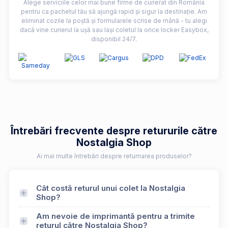
Alege serviciile celor mai bune firme de curierat din România
pentru ca pachetul tău să ajungă rapid și sigur la destinație. Am
eliminat cozile la poștă și formularele scrise de mână - tu alegi
dacă vine curierul la ușă sau lași coletul la orice locker Easybox,
disponibil 24/7.
Întrebări frecvente despre retururile către
Nostalgia Shop
Ai mai multe întrebări despre returnarea produselor?
Cât costă returul unui colet la Nostalgia
Shop?
Am nevoie de imprimantă pentru a trimite
returul către Nostalgia Shop?