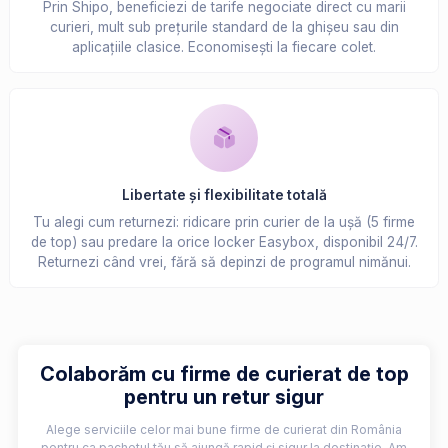
Prin Shipo, beneficiezi de tarife negociate direct cu marii
curieri, mult sub prețurile standard de la ghișeu sau din
aplicațiile clasice. Economisești la fiecare colet.
Libertate și flexibilitate totală
Tu alegi cum returnezi: ridicare prin curier de la ușă (5 firme
de top) sau predare la orice locker Easybox, disponibil 24/7.
Returnezi când vrei, fără să depinzi de programul nimănui.
Colaborăm cu firme de curierat de top
pentru un retur sigur
Alege serviciile celor mai bune firme de curierat din România
pentru ca pachetul tău să ajungă rapid și sigur la destinație. Am