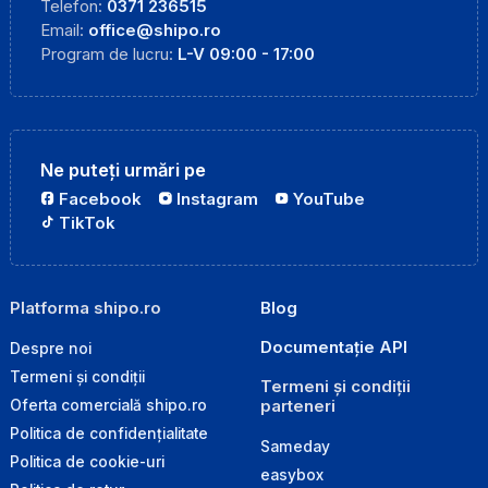
Telefon:
0371 236515
Email:
office@shipo.ro
Program de lucru:
L-V 09:00 - 17:00
Ne puteți urmări pe
Facebook
Instagram
YouTube
TikTok
Platforma shipo.ro
Blog
Documentație API
Despre noi
Termeni și condiții
Termeni și condiții
parteneri
Oferta comercială shipo.ro
Politica de confidențialitate
Sameday
Politica de cookie-uri
easybox