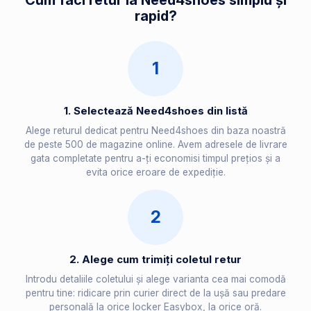
Cum faci retur la Need4shoes simplu și
rapid?
1
1. Selectează Need4shoes din listă
Alege returul dedicat pentru Need4shoes din baza noastră
de peste 500 de magazine online. Avem adresele de livrare
gata completate pentru a-ți economisi timpul prețios și a
evita orice eroare de expediție.
2
2. Alege cum trimiți coletul retur
Introdu detaliile coletului și alege varianta cea mai comodă
pentru tine: ridicare prin curier direct de la ușă sau predare
personală la orice locker Easybox, la orice oră.