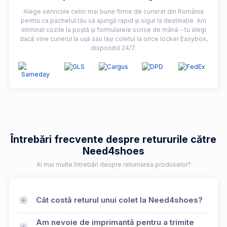
Alege serviciile celor mai bune firme de curierat din România
pentru ca pachetul tău să ajungă rapid și sigur la destinație. Am
eliminat cozile la poștă și formularele scrise de mână - tu alegi
dacă vine curierul la ușă sau lași coletul la orice locker Easybox,
disponibil 24/7.
Întrebări frecvente despre retururile către
Need4shoes
Ai mai multe întrebări despre returnarea produselor?
Cât costă returul unui colet la Need4shoes?
Am nevoie de imprimantă pentru a trimite