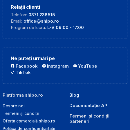
Relații clienți
Telefon:
0371 236515
Email:
office@shipo.ro
Program de lucru:
L-V 09:00 - 17:00
Ne puteți urmări pe
Facebook
Instagram
YouTube
TikTok
Platforma shipo.ro
Blog
Documentație API
Despre noi
Termeni și condiții
Termeni și condiții
parteneri
Oferta comercială shipo.ro
Politica de confidențialitate