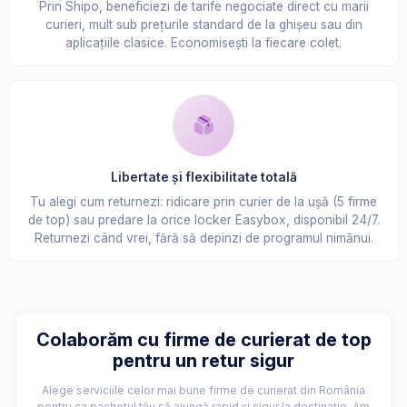
Prin Shipo, beneficiezi de tarife negociate direct cu marii
curieri, mult sub prețurile standard de la ghișeu sau din
aplicațiile clasice. Economisești la fiecare colet.
Libertate și flexibilitate totală
Tu alegi cum returnezi: ridicare prin curier de la ușă (5 firme
de top) sau predare la orice locker Easybox, disponibil 24/7.
Returnezi când vrei, fără să depinzi de programul nimănui.
Colaborăm cu firme de curierat de top
pentru un retur sigur
Alege serviciile celor mai bune firme de curierat din România
pentru ca pachetul tău să ajungă rapid și sigur la destinație. Am