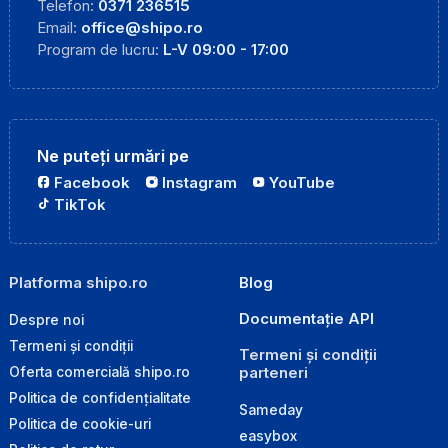
Telefon:
0371 236515
Email:
office@shipo.ro
Program de lucru:
L-V 09:00 - 17:00
Ne puteți urmări pe
Facebook
Instagram
YouTube
TikTok
Platforma shipo.ro
Blog
Documentație API
Despre noi
Termeni și condiții
Termeni și condiții
parteneri
Oferta comercială shipo.ro
Politica de confidențialitate
Sameday
Politica de cookie-uri
easybox