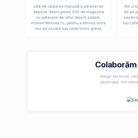
Uită de căutarea manuală a adresei de
Am crea
depozit. Avem peste 500 de magazine
de pe p
cu adresele de retur deja în sistem,
sau biro
inclusiv Motone.ro, pentru a elimina orice
bei cafe
risc de eroare sau colet trimis greșit.
Colaborăm c
Alege serviciile ce
destinație. Am elimi