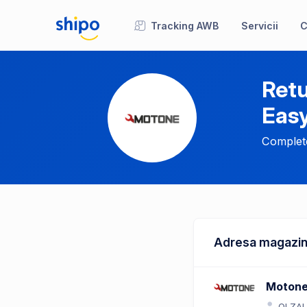
Tracking AWB
Servicii
C
Retu
Eas
Complete
Adresa magazin
Motone
OLZAL