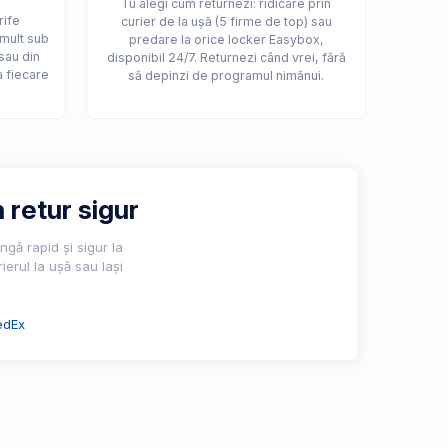
Tu alegi cum returnezi: ridicare prin
rife
curier de la ușă (5 firme de top) sau
 mult sub
predare la orice locker Easybox,
sau din
disponibil 24/7. Returnezi când vrei, fără
a fiecare
să depinzi de programul nimănui.
 retur sigur
gă rapid și sigur la
ierul la ușă sau lași