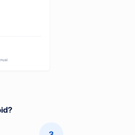
nual.
pid?
3