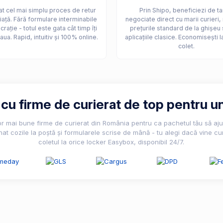
t cel mai simplu proces de retur
Prin Shipo, beneficiezi de ta
iață. Fără formulare interminabile
negociate direct cu marii curieri,
crație - totul este gata cât timp îți
prețurile standard de la ghișeu 
aua. Rapid, intuitiv și 100% online.
aplicațiile clasice. Economisești l
colet.
u firme de curierat de top pentru un
lor mai bune firme de curierat din România pentru ca pachetul tău să ajun
nat cozile la poștă și formularele scrise de mână - tu alegi dacă vine cur
coletul la orice locker Easybox, disponibil 24/7.