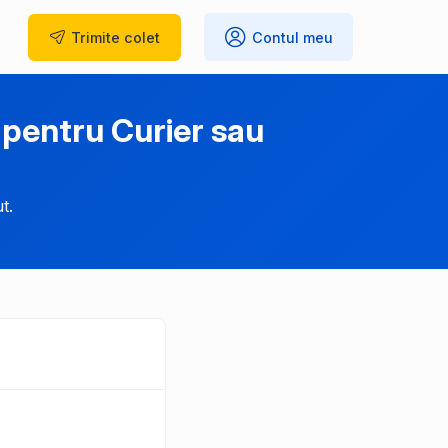
Trimite
colet
Contul meu
pentru Curier sau
t.