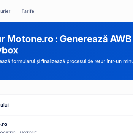
urieri
Tarife
r Motone.ro : Generează AWB 
ybox
ază formularul și finalizează procesul de retur într-un minu
ului
.ro
OGISTIC - MOTONE