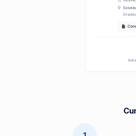
Soseau
Oradea
Condi
Adre
Cum
1