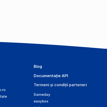
Blog
Documentație API
Termeni și condiții parteneri
o.ro
Sameday
itate
easybox