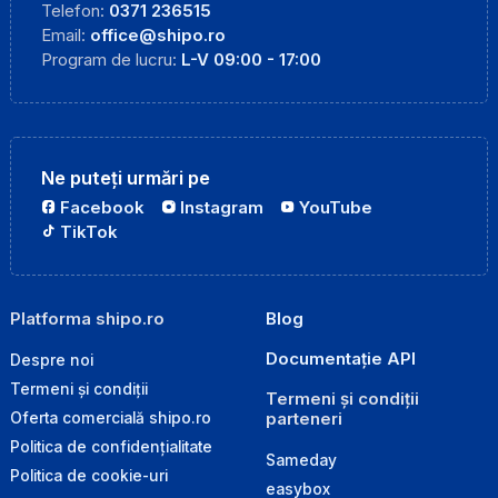
Telefon:
0371 236515
Email:
office@shipo.ro
Program de lucru:
L-V 09:00 - 17:00
Ne puteți urmări pe
Facebook
Instagram
YouTube
TikTok
Platforma shipo.ro
Blog
Documentație API
Despre noi
Termeni și condiții
Termeni și condiții
parteneri
Oferta comercială shipo.ro
Politica de confidențialitate
Sameday
Politica de cookie-uri
easybox