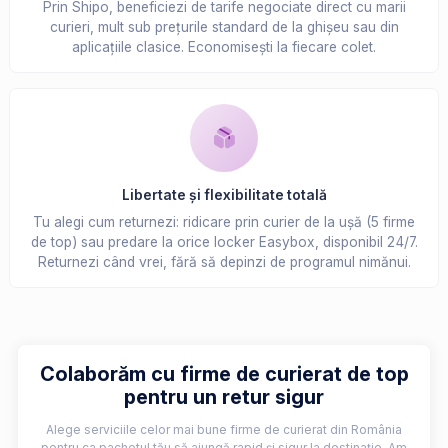
Prin Shipo, beneficiezi de tarife negociate direct cu marii
curieri, mult sub prețurile standard de la ghișeu sau din
aplicațiile clasice. Economisești la fiecare colet.
Libertate și flexibilitate totală
Tu alegi cum returnezi: ridicare prin curier de la ușă (5 firme
de top) sau predare la orice locker Easybox, disponibil 24/7.
Returnezi când vrei, fără să depinzi de programul nimănui.
Colaborăm cu firme de curierat de top
pentru un retur sigur
Alege serviciile celor mai bune firme de curierat din România
pentru ca pachetul tău să ajungă rapid și sigur la destinație. Am