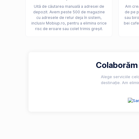
Uită de căutarea manuală a adresei de
Am crea
depozit. Avem peste 500 de magazine
de pe p
cu adresele de retur deja în sistem,
sau biro
inclusiv Mobiup.ro, pentru a elimina orice
bei cafe
risc de eroare sau colet trimis greșit.
Colaborăm c
Alege serviciile ce
destinație. Am elimi