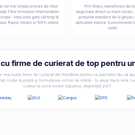
t cel mai simplu proces de retur
Prin Shipo, beneficiezi de ta
iață. Fără formulare interminabile
negociate direct cu marii curieri,
crație - totul este gata cât timp îți
prețurile standard de la ghișeu 
aua. Rapid, intuitiv și 100% online.
aplicațiile clasice. Economisești l
colet.
u firme de curierat de top pentru un
lor mai bune firme de curierat din România pentru ca pachetul tău să ajun
nat cozile la poștă și formularele scrise de mână - tu alegi dacă vine cur
coletul la orice locker Easybox, disponibil 24/7.