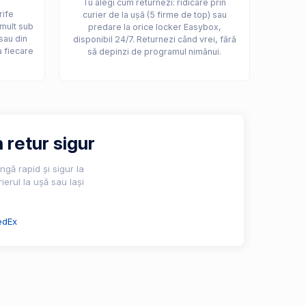
Tu alegi cum returnezi: ridicare prin
rife
curier de la ușă (5 firme de top) sau
 mult sub
predare la orice locker Easybox,
sau din
disponibil 24/7. Returnezi când vrei, fără
a fiecare
să depinzi de programul nimănui.
 retur sigur
gă rapid și sigur la
ierul la ușă sau lași