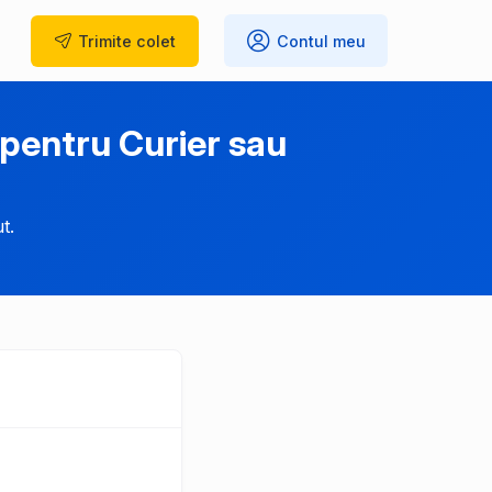
Trimite
colet
Contul meu
pentru Curier sau
t.