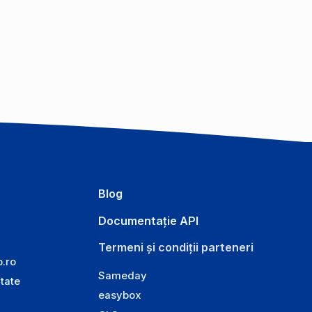
Blog
Documentație API
Termeni și condiții parteneri
o.ro
Sameday
itate
easybox