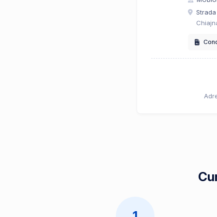
Strada 
Chiajn
Condi
Adre
Cum
1