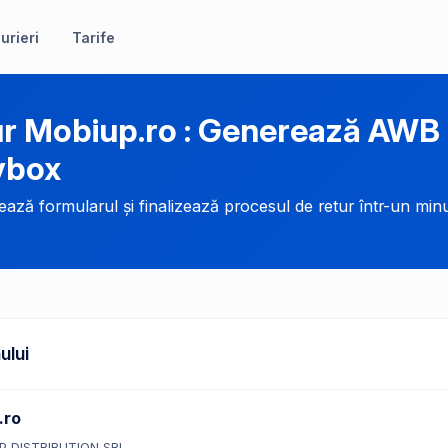
urieri
Tarife
r Mobiup.ro : Generează AWB 
ybox
ază formularul și finalizează procesul de retur într-un minu
ului
.ro
P DISTRIBUTION SRL