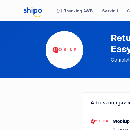
Tracking AWB
Servicii
C
Retu
Eas
Complete
Adresa magazin
Mobiup
MOBIU