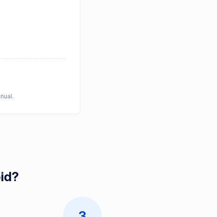
nual.
pid?
3