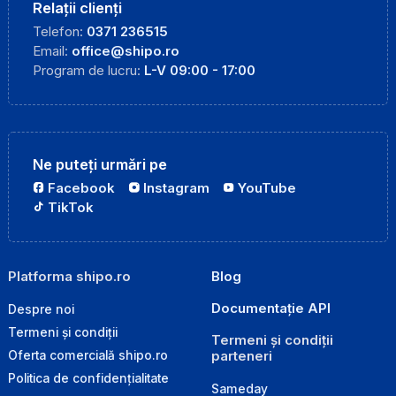
Relații clienți
Telefon:
0371 236515
Email:
office@shipo.ro
Program de lucru:
L-V 09:00 - 17:00
Ne puteți urmări pe
Facebook
Instagram
YouTube
TikTok
Platforma shipo.ro
Blog
Documentație API
Despre noi
Termeni și condiții
Termeni și condiții
parteneri
Oferta comercială shipo.ro
Politica de confidențialitate
Sameday