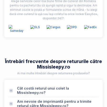
Alege serviciile celor mai bune firme de curierat din România
pentru ca pachetul tău să ajungă rapid și sigur la destinație. Am
eliminat cozile la poștă și formularele scrise de mână - tu alegi
dacă vine curierul la ușă sau lași coletul la orice locker Easybox,
disponibil 24/7.
Întrebări frecvente despre retururile către
Missisleepy.ro
Ai mai multe întrebări despre returnarea produselor?
Cât costă returul unui colet la
Missisleepy.ro?
Am nevoie de imprimantă pentru a trimite
returul către Missisleepy.ro?