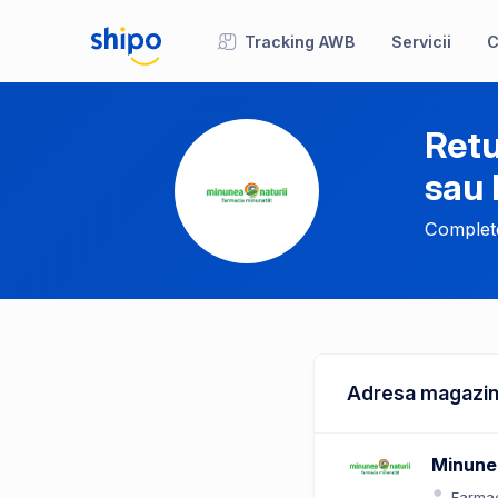
Tracking AWB
Servicii
C
Retu
sau
Complete
Adresa magazin
Minunea
Farmac