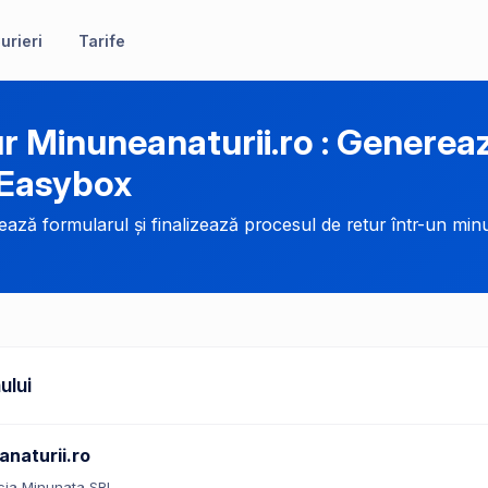
urieri
Tarife
r Minuneanaturii.ro : Genere
 Easybox
ază formularul și finalizează procesul de retur într-un minu
ului
naturii.ro
ia Minunata SRL