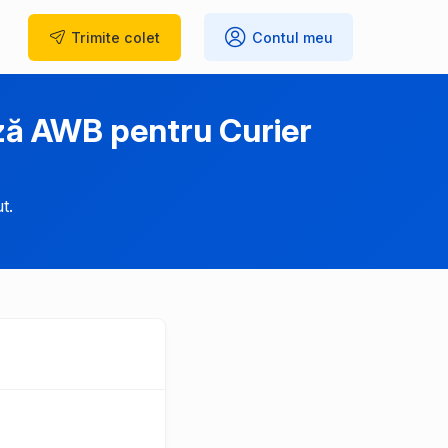
Trimite
colet
Contul meu
ază AWB pentru Curier
t.