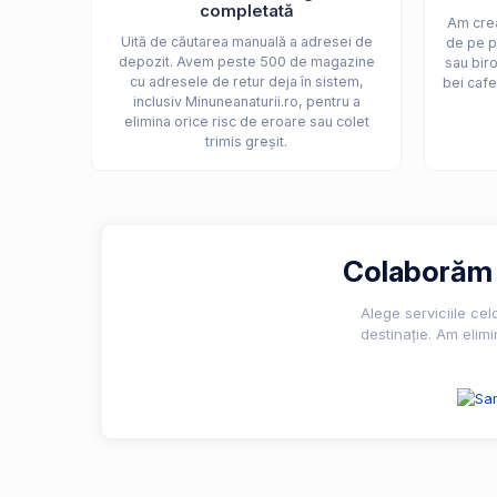
completată
Am crea
Uită de căutarea manuală a adresei de
de pe p
depozit. Avem peste 500 de magazine
sau biro
cu adresele de retur deja în sistem,
bei cafe
inclusiv Minuneanaturii.ro, pentru a
elimina orice risc de eroare sau colet
trimis greșit.
Colaborăm c
Alege serviciile ce
destinație. Am elimi