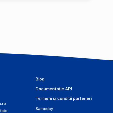
Blog
Documentație API
Termeni și condiții parteneri
o.ro
Sameday
itate