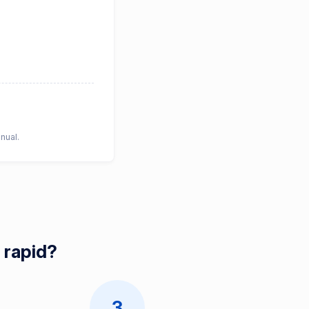
nual.
i rapid?
3