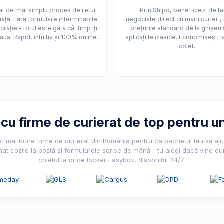
t cel mai simplu proces de retur
Prin Shipo, beneficiezi de ta
iață. Fără formulare interminabile
negociate direct cu marii curieri,
crație - totul este gata cât timp îți
prețurile standard de la ghișeu 
aua. Rapid, intuitiv și 100% online.
aplicațiile clasice. Economisești l
colet.
u firme de curierat de top pentru un
lor mai bune firme de curierat din România pentru ca pachetul tău să ajun
nat cozile la poștă și formularele scrise de mână - tu alegi dacă vine cur
coletul la orice locker Easybox, disponibil 24/7.