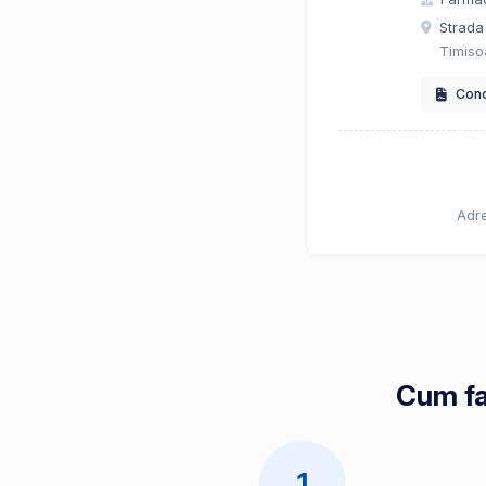
Strada
Timiso
Condi
Adre
Cum fac
1