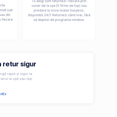
Tu alegi cum returnezi: ridicare prin
rife
curier de la ușă (5 firme de top) sau
 mult sub
predare la orice locker Easybox,
sau din
disponibil 24/7. Returnezi când vrei, fără
a fiecare
să depinzi de programul nimănui.
 retur sigur
gă rapid și sigur la
ierul la ușă sau lași