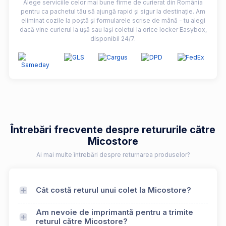
Alege serviciile celor mai bune firme de curierat din România
pentru ca pachetul tău să ajungă rapid și sigur la destinație. Am
eliminat cozile la poștă și formularele scrise de mână - tu alegi
dacă vine curierul la ușă sau lași coletul la orice locker Easybox,
disponibil 24/7.
Întrebări frecvente despre retururile către
Micostore
Ai mai multe întrebări despre returnarea produselor?
Cât costă returul unui colet la Micostore?
Am nevoie de imprimantă pentru a trimite
returul către Micostore?