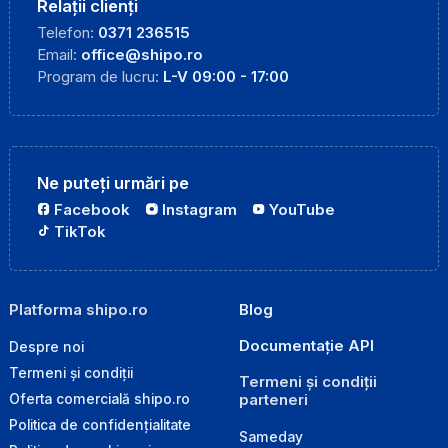
Relații clienți
Telefon:
0371 236515
Email:
office@shipo.ro
Program de lucru:
L-V 09:00 - 17:00
Ne puteți urmări pe
Facebook
Instagram
YouTube
TikTok
Platforma shipo.ro
Blog
Documentație API
Despre noi
Termeni și condiții
Termeni și condiții
parteneri
Oferta comercială shipo.ro
Politica de confidențialitate
Sameday