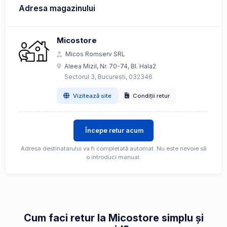
Adresa magazinului
Micostore
Micos Romserv SRL
Aleea Mizil, Nr. 70-74, Bl. Hala2
Sectorul 3, Bucuresti, 032346
Vizitează site
Condiții retur
Începe retur acum
Adresa destinatarului va fi completată automat. Nu este nevoie să
o introduci manual.
Cum faci retur la Micostore simplu și